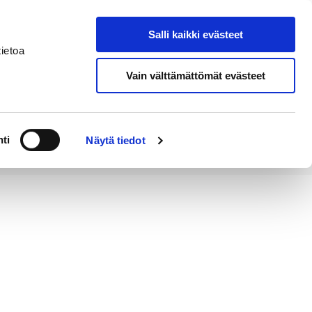
Salli kaikki evästeet
Tapahtumakalenteri
Hae sivustolta
ietoa
Vain välttämättömät evästeet
Työ ja
Kaupunki ja
rittäminen
hallinto
ti
Näytä tiedot