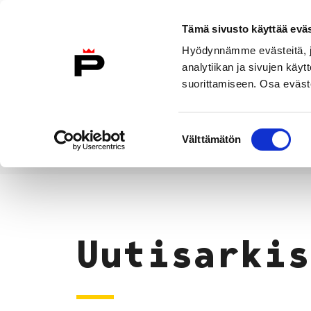
Siirry sisältöön
Tämä sivusto käyttää eväs
Suomeksi
Hyödynnämme evästeitä, jo
Etusivulle
analytiikan ja sivujen kä
suorittamiseen. Osa eväste
Asuminen ja
Kasvatu
ympäristö
koulu
Suostumuksen
Välttämätön
valinta
Uutiset
Etusivu
Uutisarkis