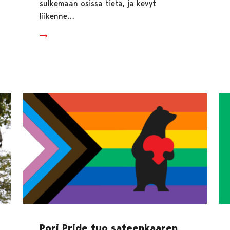
sulkemaan osissa tietä, ja kevyt
liikenne…
Pori Pride tuo sateenkaaren