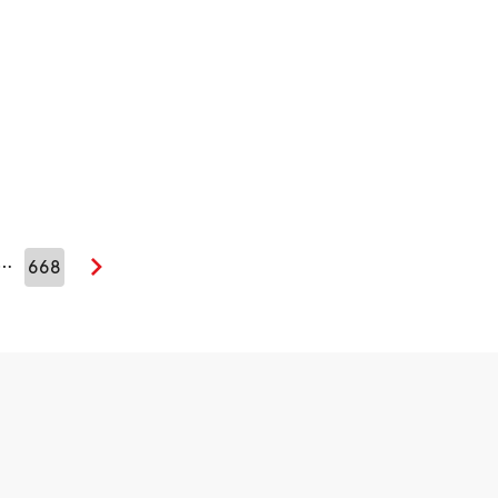
…
668
Seuraava sivu