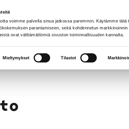
teitä
Puhelinluettelo
Anna palautetta
tta voimme palvella sinua jatkossa paremmin. Käytämme tätä t
yttökokemuksen parantamiseen, sekä kohdennetun markkinoinnin
istä ovat välttämättömiä sivuston toiminnallisuuden kannalta.
s ja
Vapaa-
Hyvinvointi
tus
aika
y
Mieltymykset
Tilastot
Markkinoin
to