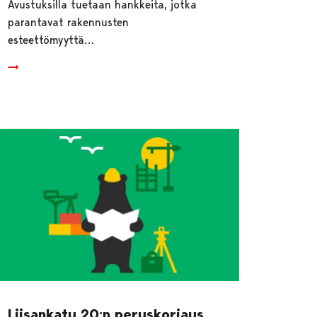
Avustuksilla tuetaan hankkeita, jotka
parantavat rakennusten
esteettömyyttä…
Liisankatu 20:n peruskorjaus