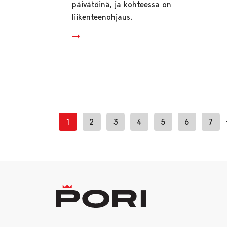
päivätöinä, ja kohteessa on
liikenteenohjaus.
1
2
3
4
5
6
7