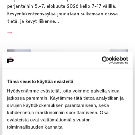
perjantaihin 5.–7. elokuuta 2026 kello 7–17 välillä.
Kevyenliikenteenväylää joudutaan sulkemaan osissa
tietä, ja kevyt liikenne…
Tämä sivusto käyttää evästeitä
Hyödynnämme evästeitä, jotta voimme palvella sinua
jatkossa paremmin. Käytämme tätä tietoa analytiikan ja
sivujen käyttökokemuksen parantamiseen, sekä
kohdennetun markkinoinnin suorittamiseen. Osa
evästeistä ovat välttämättömiä sivuston
toiminnallisuuden kannalta.
Pori avaa vuoden 2026 hissi- ja