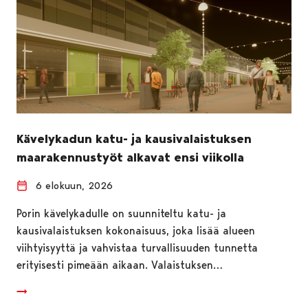
Kävelykadun katu- ja kausivalaistuksen
maarakennustyöt alkavat ensi viikolla
6 elokuun, 2026
Porin kävelykadulle on suunniteltu katu- ja
kausivalaistuksen kokonaisuus, joka lisää alueen
viihtyisyyttä ja vahvistaa turvallisuuden tunnetta
erityisesti pimeään aikaan. Valaistuksen…