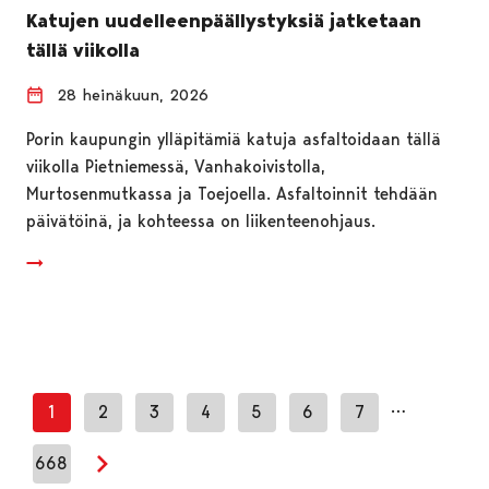
Katujen uudelleenpäällystyksiä jatketaan
tällä viikolla
28 heinäkuun, 2026
Porin kaupungin ylläpitämiä katuja asfaltoidaan tällä
viikolla Pietniemessä, Vanhakoivistolla,
Murtosenmutkassa ja Toejoella. Asfaltoinnit tehdään
päivätöinä, ja kohteessa on liikenteenohjaus.
…
1
2
3
4
5
6
7
668
Seuraava sivu