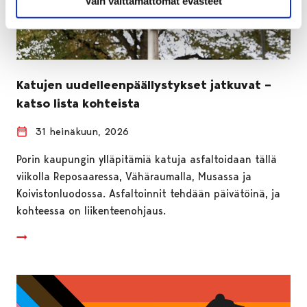
Vain välttämättömät evästeet
Katujen uudelleenpäällystykset jatkuvat –
katso lista kohteista
31 heinäkuun, 2026
Porin kaupungin ylläpitämiä katuja asfaltoidaan tällä
viikolla Reposaaressa, Vähäraumalla, Musassa ja
Koivistonluodossa. Asfaltoinnit tehdään päivätöinä, ja
kohteessa on liikenteenohjaus.