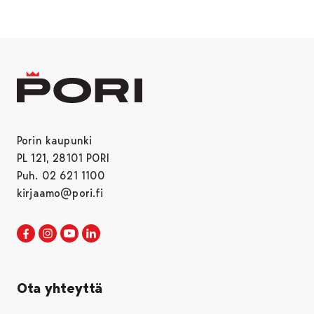
Porin kaupunki
PL 121, 28101 PORI
Puh. 02 621 1100
kirjaamo@pori.fi
Porin kaupunki Facebookissa
Avautuu uudessa välilehdessä
Porin kaupunki Instagramissa
Avautuu uudessa välilehdessä
Porin kaupunki Youtubessa
Avautuu uudessa välilehdessä
Porin kaupunki LinkedInissa
Avautuu uudessa välilehdessä
Ota yhteyttä