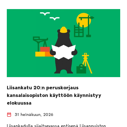
Liisankatu 20:n peruskorjaus
kansalaisopiston käyttöön käynnistyy
elokuussa
31 heinäkuun, 2026
Liisankadulla sijaitsevassa entisenä Liisanpuiston