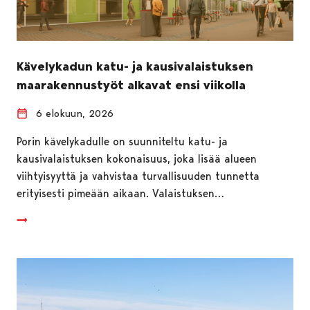
Kävelykadun katu- ja kausivalaistuksen
maarakennustyöt alkavat ensi viikolla
6 elokuun, 2026
Porin kävelykadulle on suunniteltu katu- ja
kausivalaistuksen kokonaisuus, joka lisää alueen
viihtyisyyttä ja vahvistaa turvallisuuden tunnetta
erityisesti pimeään aikaan. Valaistuksen…