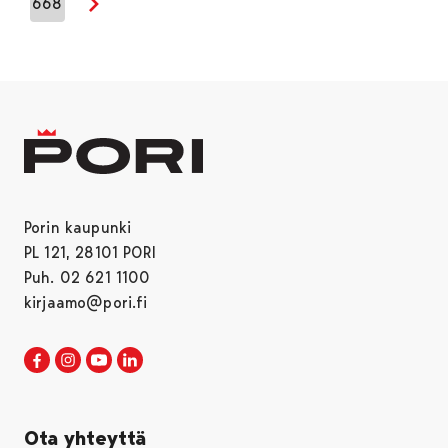
668
Seuraava sivu
Porin kaupunki
PL 121, 28101 PORI
Puh. 02 621 1100
kirjaamo@pori.fi
Porin kaupunki Facebookissa
Avautuu uudessa välilehdessä
Porin kaupunki Instagramissa
Avautuu uudessa välilehdessä
Porin kaupunki Youtubessa
Avautuu uudessa välilehdessä
Porin kaupunki LinkedInissa
Avautuu uudessa välilehdessä
Ota yhteyttä