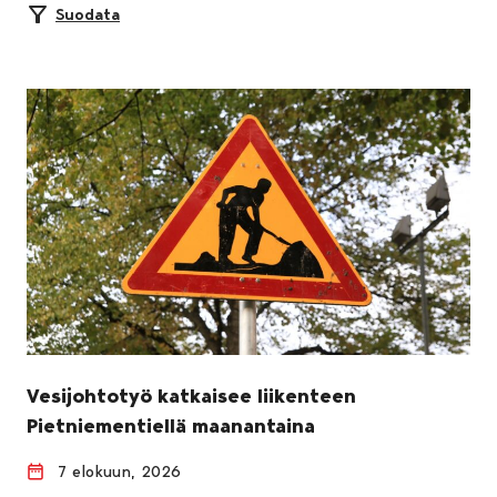
Suodata
Vesijohtotyö katkaisee liikenteen
Pietniementiellä maanantaina
7 elokuun, 2026