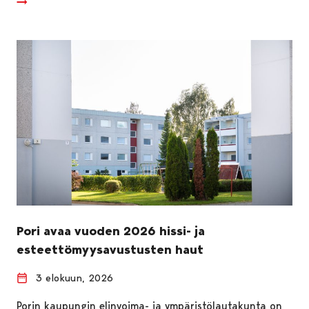
Pori avaa vuoden 2026 hissi- ja
esteettömyysavustusten haut
3 elokuun, 2026
Porin kaupungin elinvoima- ja ympäristölautakunta on