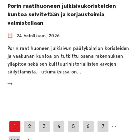
Porin raatihuoneen julkisivukoristeiden
kuntoa selvitetään ja korjaustoimia
valmistellaan
24 heinäkuun, 2026
Porin raatihuoneen julkisivun päätykolmion koristeiden
ja vaakunan kuntoa on tutkittu osana rakennuksen
ylläpitoa sekä sen kulttuurihistoriallisten arvojen
säilyttämistä. Tutkimuksissa on…
…
1
2
3
4
5
6
7