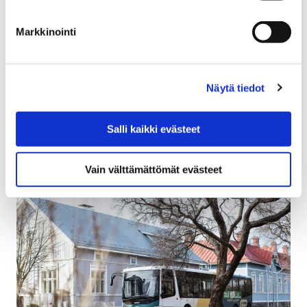
liikenteen liikennöitsijä on valittu
21 maaliskuun, 2025
Markkinointi
Kaupunginhallitus päätti helmikuussa käynnistää
kilpailutuksen Lavian liikennekokeilusta, jossa ajetaan
Näytä tiedot
reittiä Pori–Lassila–Lavia–Pori keskiviikkoisin kaksi
vuoroa kolmen kuukauden ajan. Kilpailutus on
päättynyt…
Salli kaikki evästeet
Vain välttämättömät evästeet