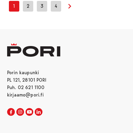
1
2
3
4
Seuraava sivu
Porin kaupunki
PL 121, 28101 PORI
Puh. 02 621 1100
kirjaamo@pori.fi
Porin kaupunki Facebookissa
Avautuu uudessa välilehdessä
Porin kaupunki Instagramissa
Avautuu uudessa välilehdessä
Porin kaupunki Youtubessa
Avautuu uudessa välilehdessä
Porin kaupunki LinkedInissa
Avautuu uudessa välilehdessä