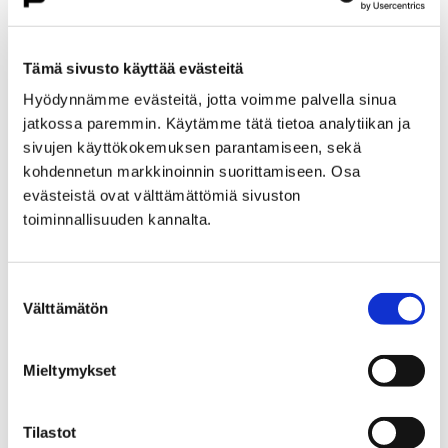
näkövammaisten henkilöiden matkat joukkoliikenteessä
ovat maksullisia heinäkuusta 2025 eteenpäin. Jaosto
on päättänyt myös, että jatkossa yhden…
Tämä sivusto käyttää evästeitä
Hyödynnämme evästeitä, jotta voimme palvella sinua
jatkossa paremmin. Käytämme tätä tietoa analytiikan ja
sivujen käyttökokemuksen parantamiseen, sekä
kohdennetun markkinoinnin suorittamiseen. Osa
evästeistä ovat välttämättömiä sivuston
toiminnallisuuden kannalta.
Suostumuksen
Välttämätön
valinta
Mieltymykset
Lavian ja Porin välisen asiointia tukevan
Tilastot