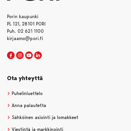
Porin kaupunki
PL 121, 28101 PORI
Puh. 02 621 1100
kirjaamo@pori.fi
Porin kaupunki Facebookissa
Avautuu uudessa välilehdessä
Porin kaupunki Instagramissa
Avautuu uudessa välilehdessä
Porin kaupunki Youtubessa
Avautuu uudessa välilehdessä
Porin kaupunki LinkedInissa
Avautuu uudessa välilehdessä
Ota yhteyttä
Puhelinluettelo
Anna palautetta
Sähköinen asiointi ja lomakkeet
Viestintä ja markkinointi