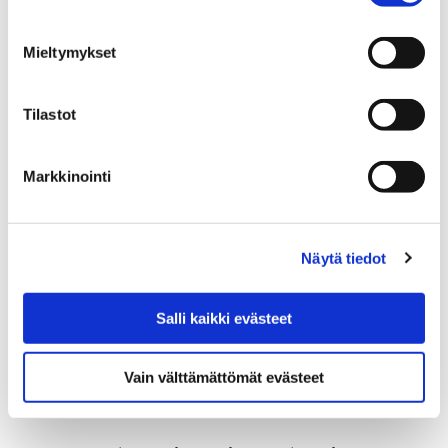
Kulttuuri on investointi siinä missä teollisuuskin, vaikka
vaikutusta ei monesti mitata pelkkinä euroina.
Mieltymykset
Porilaislähtöinen näyttelijä, ohjaaja ja laulaja Mari
Rantasila…
Tilastot
Markkinointi
Näytä tiedot
Salli kaikki evästeet
Vain välttämättömät evästeet