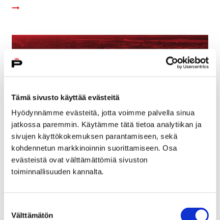
Tämä sivusto käyttää evästeitä
Hyödynnämme evästeitä, jotta voimme palvella sinua
jatkossa paremmin. Käytämme tätä tietoa analytiikan ja
sivujen käyttökokemuksen parantamiseen, sekä
kohdennetun markkinoinnin suorittamiseen. Osa
evästeistä ovat välttämättömiä sivuston
Kasvun metropori – kulttuurikin on
toiminnallisuuden kannalta.
investointi
24 syyskuun, 2025
Suostumuksen
Välttämätön
valinta