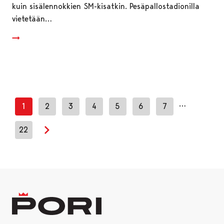
kuin sisälennokkien SM-kisatkin. Pesäpallostadionilla
vietetään…
…
1
2
3
4
5
6
7
22
Seuraava sivu