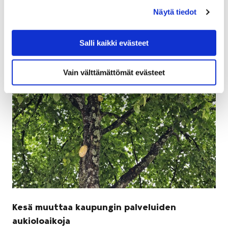
valmistuneiden tulosten myötä liukumäki on
Näytä tiedot
toistaiseksi…
Salli kaikki evästeet
Vain välttämättömät evästeet
Kesä muuttaa kaupungin palveluiden
aukioloaikoja