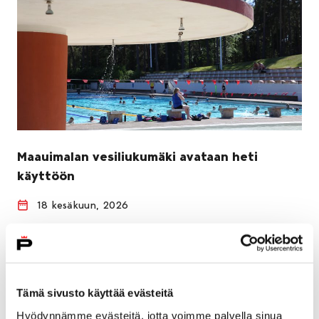
Maauimalan vesiliukumäki avataan heti
käyttöön
18 kesäkuun, 2026
Maauimalan vesiliukumäki voidaan avata jälleen
käyttöön. Uusintanäytteissä ei todettu bakteeria.
Tämä sivusto käyttää evästeitä
Hyödynnämme evästeitä, jotta voimme palvella sinua