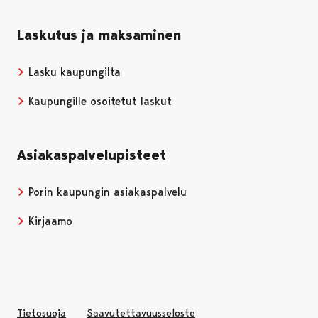
Laskutus ja maksaminen
Lasku kaupungilta
Kaupungille osoitetut laskut
Asiakaspalvelupisteet
Porin kaupungin asiakaspalvelu
Kirjaamo
Tietosuoja
Saavutettavuusseloste