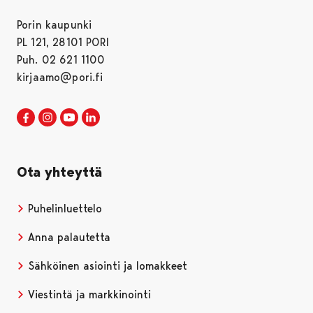
Porin kaupunki
PL 121, 28101 PORI
Puh. 02 621 1100
kirjaamo@pori.fi
Porin kaupunki Facebookissa
Avautuu uudessa välilehdessä
Porin kaupunki Instagramissa
Avautuu uudessa välilehdessä
Porin kaupunki Youtubessa
Avautuu uudessa välilehdessä
Porin kaupunki LinkedInissa
Avautuu uudessa välilehdessä
Ota yhteyttä
Puhelinluettelo
Anna palautetta
Sähköinen asiointi ja lomakkeet
Viestintä ja markkinointi