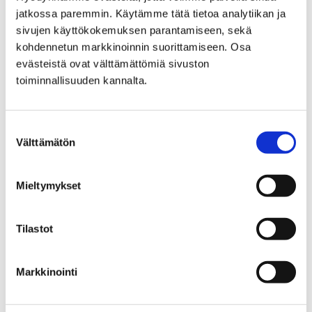
jatkossa paremmin. Käytämme tätä tietoa analytiikan ja
sivujen käyttökokemuksen parantamiseen, sekä
kohdennetun markkinoinnin suorittamiseen. Osa
evästeistä ovat välttämättömiä sivuston
toiminnallisuuden kannalta.
Suostumuksen
Välttämätön
valinta
Mieltymykset
Maauimalan vesiliukumäki on toistaiseksi
suljettu bakteerilöydöksen takia
Tilastot
17 kesäkuun, 2026
Maauimalan vesiliukumäen alastuloaltaasta on löytynyt
Markkinointi
maanantaina 15. kesäkuuta otetuissa näytteissä
Pseudomonas aureginosa -bakteeria. Tiistai-illalla