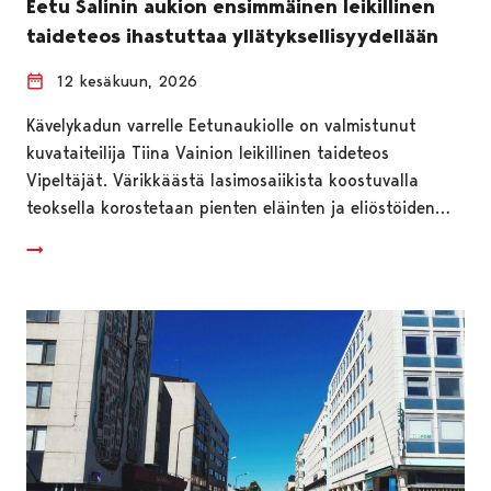
Eetu Salinin aukion ensimmäinen leikillinen
taideteos ihastuttaa yllätyksellisyydellään
12 kesäkuun, 2026
Kävelykadun varrelle Eetunaukiolle on valmistunut
kuvataiteilija Tiina Vainion leikillinen taideteos
Vipeltäjät. Värikkäästä lasimosaiikista koostuvalla
teoksella korostetaan pienten eläinten ja eliöstöiden…