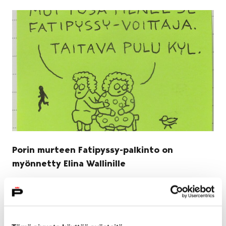
Porin murteen Fatipyssy-palkinto on
myönnetty Elina Wallinille
5 maaliskuun, 2025
Porin murteen vaalimiseksi ja edistämiseksi perustetun
Fatipyssy-palkinnon saaja vuonna 2025 on porilainen