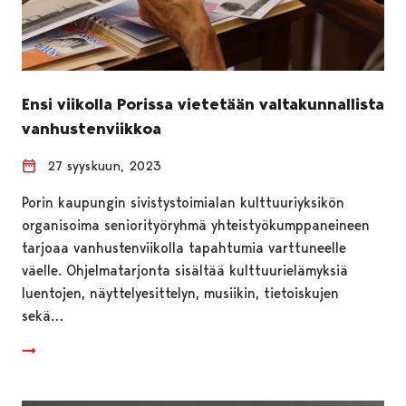
Ensi viikolla Porissa vietetään valtakunnallista
vanhustenviikkoa
27 syyskuun, 2023
Porin kaupungin sivistystoimialan kulttuuriyksikön
organisoima seniorityöryhmä yhteistyökumppaneineen
tarjoaa vanhustenviikolla tapahtumia varttuneelle
väelle. Ohjelmatarjonta sisältää kulttuurielämyksiä
luentojen, näyttelyesittelyn, musiikin, tietoiskujen
sekä…