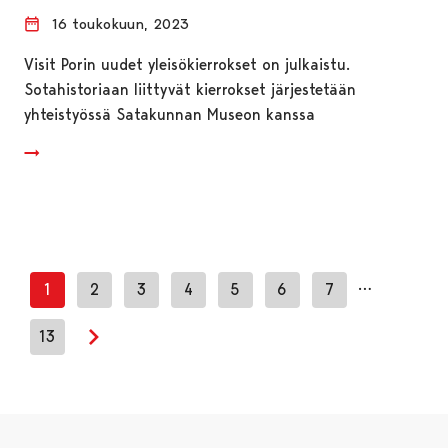
16 toukokuun, 2023
Visit Porin uudet yleisökierrokset on julkaistu.
Sotahistoriaan liittyvät kierrokset järjestetään
yhteistyössä Satakunnan Museon kanssa
…
1
2
3
4
5
6
7
13
Seuraava sivu