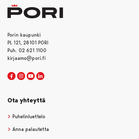
Porin kaupunki
PL 121, 28101 PORI
Puh. 02 621 1100
kirjaamo@pori.fi
Porin kaupunki Facebookissa
Avautuu uudessa välilehdessä
Porin kaupunki Instagramissa
Avautuu uudessa välilehdessä
Porin kaupunki Youtubessa
Avautuu uudessa välilehdessä
Porin kaupunki LinkedInissa
Avautuu uudessa välilehdessä
Ota yhteyttä
Puhelinluettelo
Anna palautetta