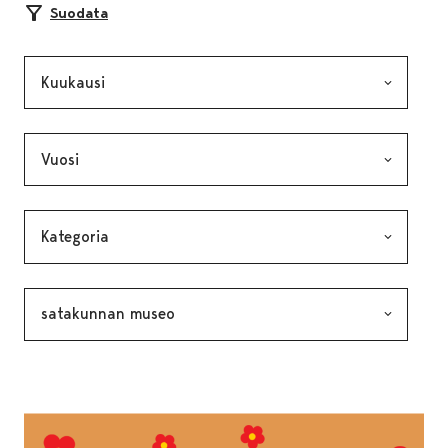
Suodata
Kuukausi, valinta lähettää lomakkeen
Vuosi, valinta lähettää lomakkeen
Kategoria, valinta lähettää lomakkeen
Avainsana, valinta lähettää lomakkeen