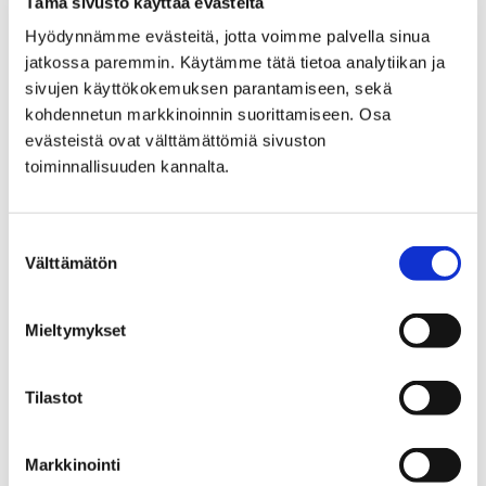
Tämä sivusto käyttää evästeitä
murrekirjailija ja -pakinoitsija Elina Wallin.
Hyödynnämme evästeitä, jotta voimme palvella sinua
jatkossa paremmin. Käytämme tätä tietoa analytiikan ja
sivujen käyttökokemuksen parantamiseen, sekä
kohdennetun markkinoinnin suorittamiseen. Osa
evästeistä ovat välttämättömiä sivuston
toiminnallisuuden kannalta.
Suostumuksen
Välttämätön
valinta
Mieltymykset
Tilastot
Yrittäjäksi museokahviloihin? – osallistu
markkinavuoropuheluun
Markkinointi
26 tammikuun, 2024