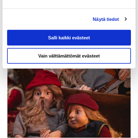
Satakunnan Museo ja Porin taidemuseo etsivät
Näytä tiedot
Etelärannan museokahviloille uutta, yhteistä yrittäjää.
Kahvilat palvelevat taiteen ja kulttuuriperinnön ystäviä
Kokemäenjoen rannalla osana…
Salli kaikki evästeet
Vain välttämättömät evästeet