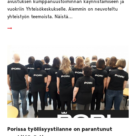
avustuksen kumppanuustoiminnan käynnistämiseen ja
vuokriin Yhteisökeskukselle. Aiemmin on neuvoteltu
yhteistyön teemoista. Näistä…
Porissa työllisyystilanne on parantunut