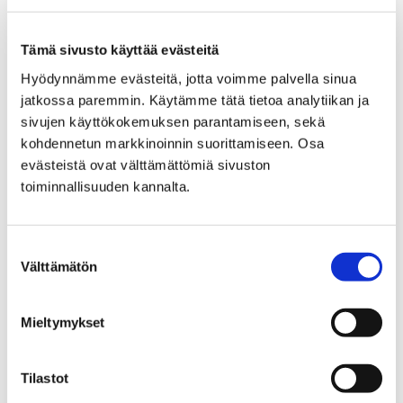
Porin kaupungin työllisyyspalveluilla on nyt uunituore
Tämä sivusto käyttää evästeitä
verkkosivu palvelemassa maaliskuussa 2021 alkavan
työllisyyden kuntakokeilun asiakkaita ja kaikkia
Hyödynnämme evästeitä, jotta voimme palvella sinua
aiheesta kiinnostuneita.
jatkossa paremmin. Käytämme tätä tietoa analytiikan ja
sivujen käyttökokemuksen parantamiseen, sekä
kohdennetun markkinoinnin suorittamiseen. Osa
evästeistä ovat välttämättömiä sivuston
toiminnallisuuden kannalta.
Suostumuksen
Välttämätön
valinta
Mieltymykset
Tilastot