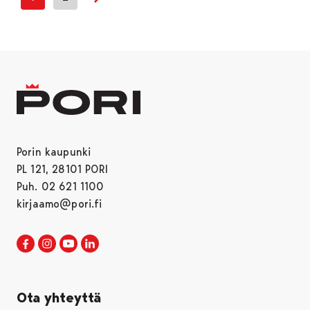
Seuraava sivu
Porin kaupunki
PL 121, 28101 PORI
Puh. 02 621 1100
kirjaamo@pori.fi
Porin kaupunki Facebookissa
Avautuu uudessa välilehdessä
Porin kaupunki Instagramissa
Avautuu uudessa välilehdessä
Porin kaupunki Youtubessa
Avautuu uudessa välilehdessä
Porin kaupunki LinkedInissa
Avautuu uudessa välilehdessä
Ota yhteyttä