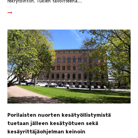
rekrytointiin. Tukien tavoitteena…
Porilaisten nuorten kesätyöllistymistä
tuetaan jälleen kesätyötuen sekä
kesäyrittäjäohjelman keinoin