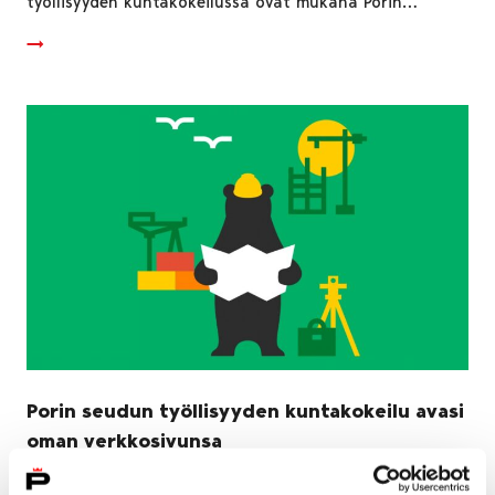
työllisyyden kuntakokeilussa ovat mukana Porin…
Porin seudun työllisyyden kuntakokeilu avasi
oman verkkosivunsa
21 tammikuun, 2021