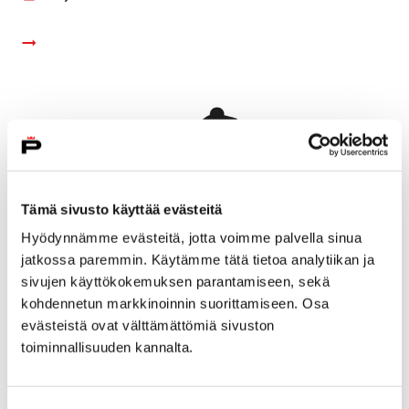
Tämä sivusto käyttää evästeitä
Hyödynnämme evästeitä, jotta voimme palvella sinua
jatkossa paremmin. Käytämme tätä tietoa analytiikan ja
sivujen käyttökokemuksen parantamiseen, sekä
kohdennetun markkinoinnin suorittamiseen. Osa
evästeistä ovat välttämättömiä sivuston
Leo-Pekka Tähden EM-kisamenestys poiki
toiminnallisuuden kannalta.
tukimallin vammaisurheilun edistämiseksi
17 kesäkuun, 2021