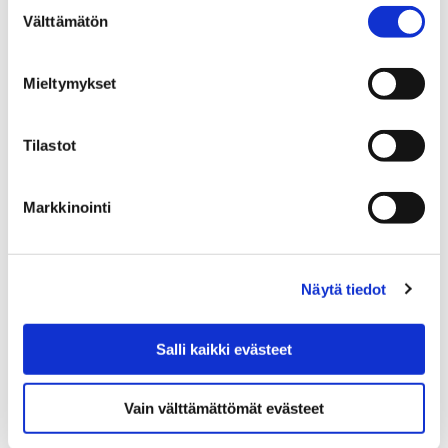
Suostumuksen
Välttämätön
valinta
Kaupunginjohtaja Aino-Maija Luukkonen esittää ensi
maanantaina kokoontuvalle kaupunginhallitukselle,
Mieltymykset
että kaupungin lahjoitusrahastojen yhteyteen avataan
uusi Leo-Pekka Tähden mukaan nimetty
vammaisurheilua sekä…
Tilastot
Markkinointi
Näytä tiedot
Salli kaikki evästeet
Vain välttämättömät evästeet