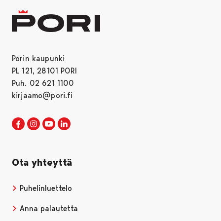
Porin kaupunki
PL 121, 28101 PORI
Puh. 02 621 1100
kirjaamo@pori.fi
Porin kaupunki Facebookissa
Avautuu uudessa välilehdessä
Porin kaupunki Instagramissa
Avautuu uudessa välilehdessä
Porin kaupunki Youtubessa
Avautuu uudessa välilehdessä
Porin kaupunki LinkedInissa
Avautuu uudessa välilehdessä
Ota yhteyttä
Puhelinluettelo
Anna palautetta