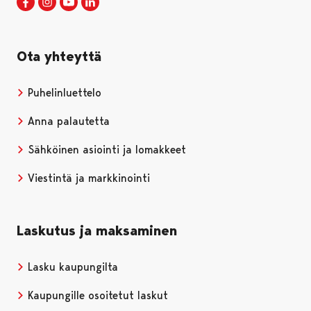
Porin kaupunki Facebookissa
Avautuu uudessa välilehdessä
Porin kaupunki Instagramissa
Avautuu uudessa välilehdessä
Porin kaupunki Youtubessa
Avautuu uudessa välilehdessä
Porin kaupunki LinkedInissa
Avautuu uudessa välilehdessä
Ota yhteyttä
Puhelinluettelo
Anna palautetta
Sähköinen asiointi ja lomakkeet
Viestintä ja markkinointi
Laskutus ja maksaminen
Lasku kaupungilta
Kaupungille osoitetut laskut