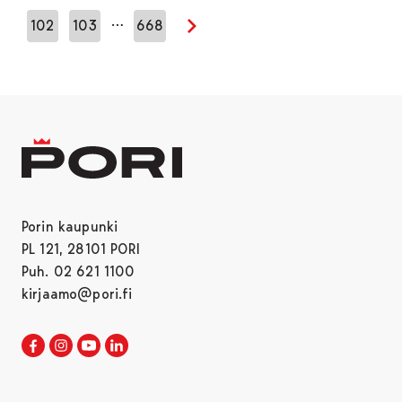
…
102
103
668
Seuraava sivu
Porin kaupunki
PL 121, 28101 PORI
Puh. 02 621 1100
kirjaamo@pori.fi
Porin kaupunki Facebookissa
Avautuu uudessa välilehdessä
Porin kaupunki Instagramissa
Avautuu uudessa välilehdessä
Porin kaupunki Youtubessa
Avautuu uudessa välilehdessä
Porin kaupunki LinkedInissa
Avautuu uudessa välilehdessä