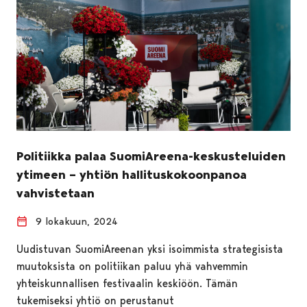
Politiikka palaa SuomiAreena-keskusteluiden
ytimeen – yhtiön hallituskokoonpanoa
vahvistetaan
9 lokakuun, 2024
Uudistuvan SuomiAreenan yksi isoimmista strategisista
muutoksista on politiikan paluu yhä vahvemmin
yhteiskunnallisen festivaalin keskiöön. Tämän
tukemiseksi yhtiö on perustanut