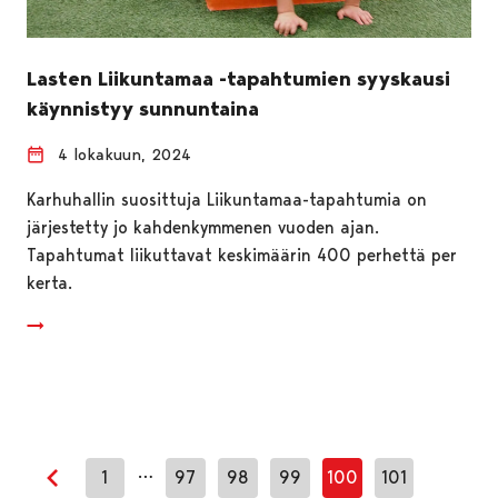
Lasten Liikuntamaa -tapahtumien syyskausi
käynnistyy sunnuntaina
4 lokakuun, 2024
Karhuhallin suosittuja Liikuntamaa-tapahtumia on
järjestetty jo kahdenkymmenen vuoden ajan.
Tapahtumat liikuttavat keskimäärin 400 perhettä per
kerta.
…
1
97
98
99
100
101
Edellinen sivu