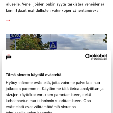
alueelle. Veneilijöiden onkin syytä tarkistaa veneidensä
kiinnitykset mahdollisten vahinkojen vähentämiseksi.
Tämä sivusto käyttää evästeitä
Hyödynnämme evästeitä, jotta voimme palvella sinua
jatkossa paremmin. Käytämme tätä tietoa analytiikan ja
sivujen käyttökokemuksen parantamiseen, sekä
kohdennetun markkinoinnin suorittamiseen. Osa
Joukkoliikennejaosto päätti vuorotarjonnan
evästeistä ovat välttämättömiä sivuston
muutoksista Musassa, Ahlaisissa ja Laviassa
toiminnallisuuden kannalta.