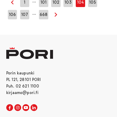
…
1
101
102
103
104
105
Edellinen sivu
…
106
107
668
Seuraava sivu
Porin kaupunki
PL 121, 28101 PORI
Puh. 02 621 1100
kirjaamo@pori.fi
Porin kaupunki Facebookissa
Avautuu uudessa välilehdessä
Porin kaupunki Instagramissa
Avautuu uudessa välilehdessä
Porin kaupunki Youtubessa
Avautuu uudessa välilehdessä
Porin kaupunki LinkedInissa
Avautuu uudessa välilehdessä