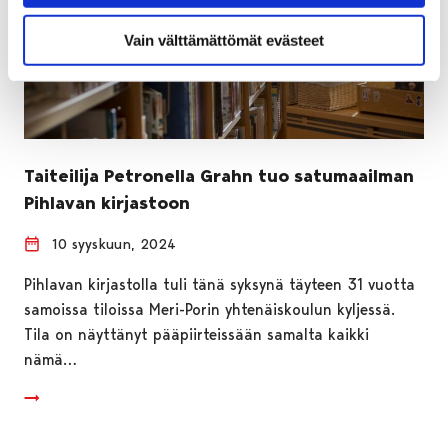
Vain välttämättömät evästeet
Taiteilija Petronella Grahn tuo satumaailman
Pihlavan kirjastoon
10 syyskuun, 2024
Pihlavan kirjastolla tuli tänä syksynä täyteen 31 vuotta
samoissa tiloissa Meri-Porin yhtenäiskoulun kyljessä.
Tila on näyttänyt pääpiirteissään samalta kaikki
nämä…