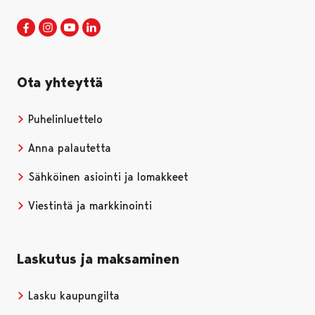
Porin kaupunki Facebookissa
Avautuu uudessa välilehdessä
Porin kaupunki Instagramissa
Avautuu uudessa välilehdessä
Porin kaupunki Youtubessa
Avautuu uudessa välilehdessä
Porin kaupunki LinkedInissa
Avautuu uudessa välilehdessä
Ota yhteyttä
Puhelinluettelo
Anna palautetta
Sähköinen asiointi ja lomakkeet
Viestintä ja markkinointi
Laskutus ja maksaminen
Lasku kaupungilta