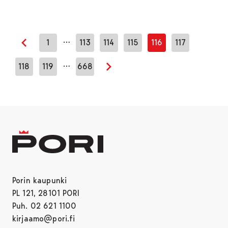
…
1
113
114
115
116
117
Edellinen sivu
…
118
119
668
Seuraava sivu
Porin kaupunki
PL 121, 28101 PORI
Puh. 02 621 1100
kirjaamo@pori.fi