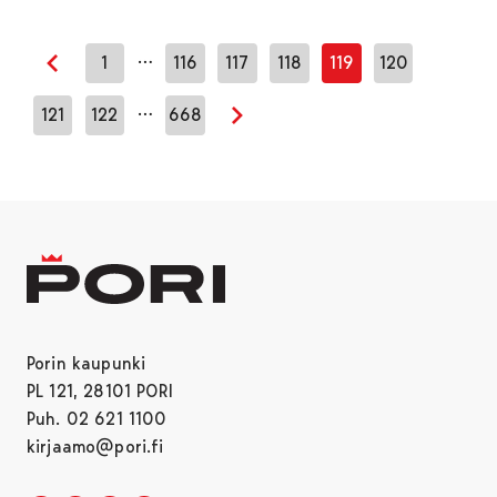
…
1
116
117
118
119
120
Edellinen sivu
…
121
122
668
Seuraava sivu
Porin kaupunki
PL 121, 28101 PORI
Puh. 02 621 1100
kirjaamo@pori.fi