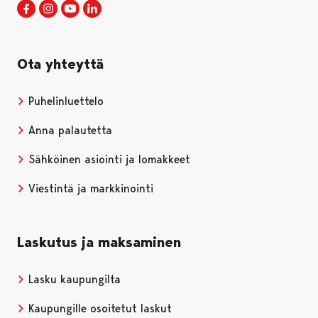
Porin kaupunki Facebookissa
Avautuu uudessa välilehdessä
Porin kaupunki Instagramissa
Avautuu uudessa välilehdessä
Porin kaupunki Youtubessa
Avautuu uudessa välilehdessä
Porin kaupunki LinkedInissa
Avautuu uudessa välilehdessä
Ota yhteyttä
Puhelinluettelo
Anna palautetta
Sähköinen asiointi ja lomakkeet
Viestintä ja markkinointi
Laskutus ja maksaminen
Lasku kaupungilta
Kaupungille osoitetut laskut