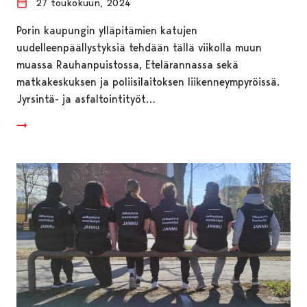
27 toukokuun, 2024
Porin kaupungin ylläpitämien katujen
uudelleenpäällystyksiä tehdään tällä viikolla muun
muassa Rauhanpuistossa, Etelärannassa sekä
matkakeskuksen ja poliisilaitoksen liikenneympyröissä.
Jyrsintä- ja asfaltointityöt…