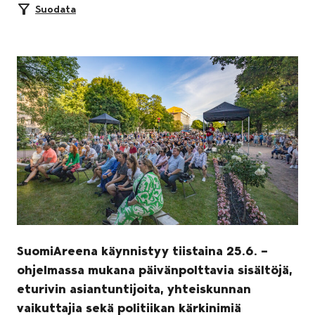
Suodata
SuomiAreena käynnistyy tiistaina 25.6. –
ohjelmassa mukana päivänpolttavia sisältöjä,
eturivin asiantuntijoita, yhteiskunnan
vaikuttajia sekä politiikan kärkinimiä