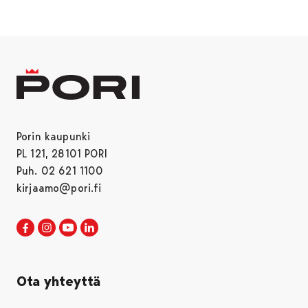
Porin kaupunki
PL 121, 28101 PORI
Puh. 02 621 1100
kirjaamo@pori.fi
Porin kaupunki Facebookissa
Avautuu uudessa välilehdessä
Porin kaupunki Instagramissa
Avautuu uudessa välilehdessä
Porin kaupunki Youtubessa
Avautuu uudessa välilehdessä
Porin kaupunki LinkedInissa
Avautuu uudessa välilehdessä
Ota yhteyttä