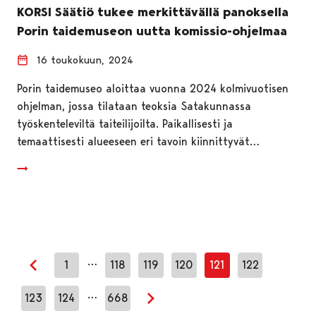
KORSI Säätiö tukee merkittävällä panoksella
Porin taidemuseon uutta komissio-ohjelmaa
16 toukokuun, 2024
Porin taidemuseo aloittaa vuonna 2024 kolmivuotisen
ohjelman, jossa tilataan teoksia Satakunnassa
työskenteleviltä taiteilijoilta. Paikallisesti ja
temaattisesti alueeseen eri tavoin kiinnittyvät…
…
1
118
119
120
121
122
Edellinen sivu
…
123
124
668
Seuraava sivu