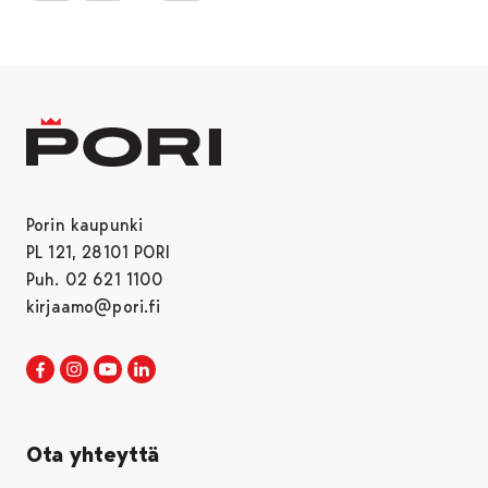
Porin kaupunki
PL 121, 28101 PORI
Puh. 02 621 1100
kirjaamo@pori.fi
Porin kaupunki Facebookissa
Avautuu uudessa välilehdessä
Porin kaupunki Instagramissa
Avautuu uudessa välilehdessä
Porin kaupunki Youtubessa
Avautuu uudessa välilehdessä
Porin kaupunki LinkedInissa
Avautuu uudessa välilehdessä
Ota yhteyttä