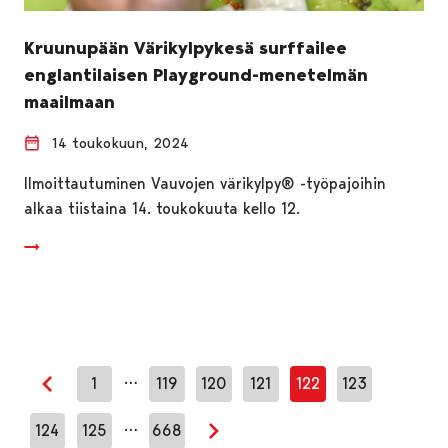
Kruunupään Värikylpykesä surffailee
englantilaisen Playground-menetelmän
maailmaan
14 toukokuun, 2024
Ilmoittautuminen Vauvojen värikylpy® -työpajoihin
alkaa tiistaina 14. toukokuuta kello 12.
…
1
119
120
121
122
123
Edellinen sivu
…
124
125
668
Seuraava sivu