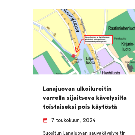
Lanajuovan ulkoilureitin
varrella sijaitseva kävelysilta
toistaiseksi pois käytöstä
7 toukokuun, 2024
Suositun Lanajuovan sauvakävelyreitin