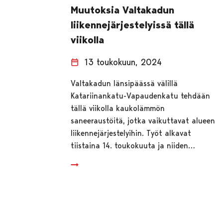
Muutoksia Valtakadun
liikennejärjestelyissä tällä
viikolla
13 toukokuun, 2024
Valtakadun länsipäässä välillä
Katariinankatu-Vapaudenkatu tehdään
tällä viikolla kaukolämmön
saneeraustöitä, jotka vaikuttavat alueen
liikennejärjestelyihin. Työt alkavat
tiistaina 14. toukokuuta ja niiden…