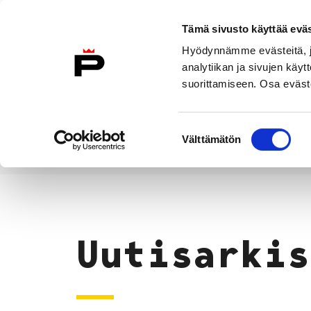
Siirry sisältöön
Tämä sivusto käyttää eväs
Suomeksi
Hyödynnämme evästeitä, jo
Etusivulle
analytiikan ja sivujen kä
suorittamiseen. Osa eväste
Asuminen ja
Kasvatu
ympäristö
koulu
Suostumuksen
Välttämätön
valinta
Uutiset
Etusivu
Uutisarkis