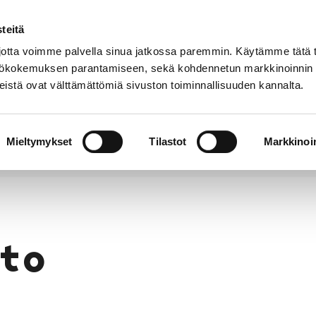
teitä
Puhelinluettelo
Anna palautetta
tta voimme palvella sinua jatkossa paremmin. Käytämme tätä t
yttökokemuksen parantamiseen, sekä kohdennetun markkinoinnin
istä ovat välttämättömiä sivuston toiminnallisuuden kannalta.
s ja
Vapaa-
Hyvinvointi
tus
aika
y
Mieltymykset
Tilastot
Markkinoin
to