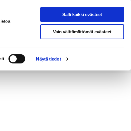
Salli kaikki evästeet
Tapahtumakalenteri
Hae sivustolta
ietoa
Vain välttämättömät evästeet
Työ ja
Kaupunki ja
rittäminen
hallinto
ti
Näytä tiedot