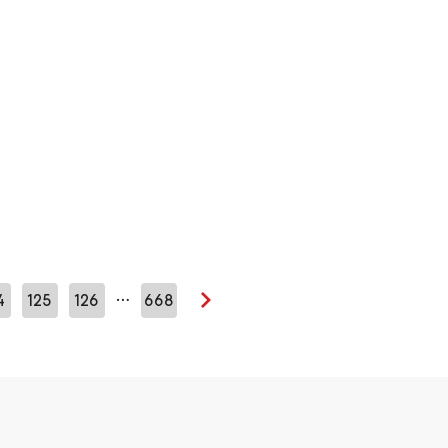
…
4
125
126
668
Seuraava sivu