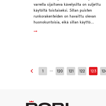
varrella sijaitseva kävelysilta on suljettu
käytöltä toistaiseksi. Sillan puisten
runkorakenteiden on havaittu olevan
huonokuntoisia, eikä sillan käyttö…
…
1
120
121
122
123
12
Edellinen sivu