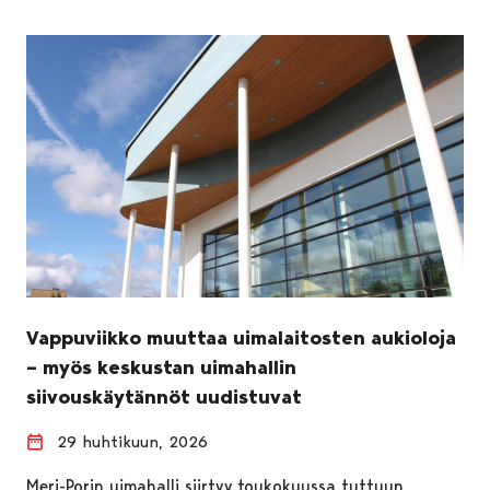
Vappuviikko muuttaa uimalaitosten aukioloja
– myös keskustan uimahallin
siivouskäytännöt uudistuvat
29 huhtikuun, 2026
Meri-Porin uimahalli siirtyy toukokuussa tuttuun