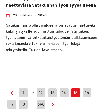
haettavissa Satakunnan työllisyysalueella
29 huhtikuun, 2026
Satakunnan työllisyysalueella on avattu haettaviksi
kaksi yrityksille suunnattua taloudellista tukea:
työllistämislisä pitkäaikaistyöttömän palkkaamiseen
sekä Ensirekry-tuki ensimmäisen työntekijän
rekrytointiin. Tukien tavoitteena…
…
1
12
13
14
15
16
Edellinen sivu
…
17
18
668
Seuraava sivu