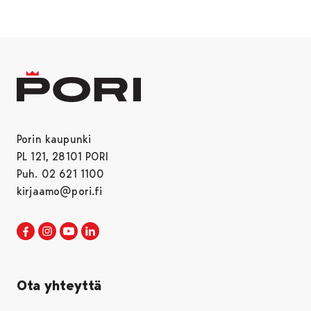
Porin kaupunki
PL 121, 28101 PORI
Puh. 02 621 1100
kirjaamo@pori.fi
Porin kaupunki Facebookissa
Avautuu uudessa välilehdessä
Porin kaupunki Instagramissa
Avautuu uudessa välilehdessä
Porin kaupunki Youtubessa
Avautuu uudessa välilehdessä
Porin kaupunki LinkedInissa
Avautuu uudessa välilehdessä
Ota yhteyttä