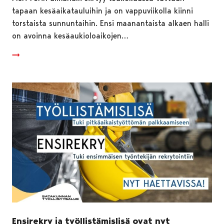
tapaan kesäaikatauluihin ja on vappuviikolla kiinni
torstaista sunnuntaihin. Ensi maanantaista alkaen halli
on avoinna kesäaukioloaikojen…
Ensirekry ja työllistämislisä ovat nyt