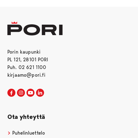
Porin kaupunki
PL 121, 28101 PORI
Puh. 02 621 1100
kirjaamo@pori.fi
Porin kaupunki Facebookissa
Avautuu uudessa välilehdessä
Porin kaupunki Instagramissa
Avautuu uudessa välilehdessä
Porin kaupunki Youtubessa
Avautuu uudessa välilehdessä
Porin kaupunki LinkedInissa
Avautuu uudessa välilehdessä
Ota yhteyttä
Puhelinluettelo