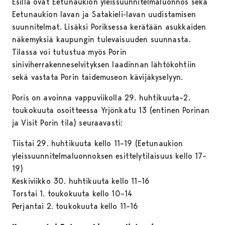
Esillä ovat Eetunaukion yleissuunnitelmaluonnos sekä
Eetunaukion lavan ja Satakieli-lavan uudistamisen
suunnitelmat. Lisäksi Poriksessa kerätään asukkaiden
näkemyksiä kaupungin tulevaisuuden suunnasta.
Tilassa voi tutustua myös Porin
siniviherrakenneselvityksen laadinnan lähtökohtiin
sekä vastata Porin taidemuseon kävijäkyselyyn.
Poris on avoinna vappuviikolla 29. huhtikuuta–2.
toukokuuta osoitteessa Yrjönkatu 13 (entinen Porinan
ja Visit Porin tila) seuraavasti:
Tiistai 29. huhtikuuta kello 11–19 (Eetunaukion
yleissuunnitelmaluonnoksen esittelytilaisuus kello 17–
19)
Keskiviikko 30. huhtikuuta kello 11–16
Torstai 1. toukokuuta kello 10–14
Perjantai 2. toukokuuta kello 11–16