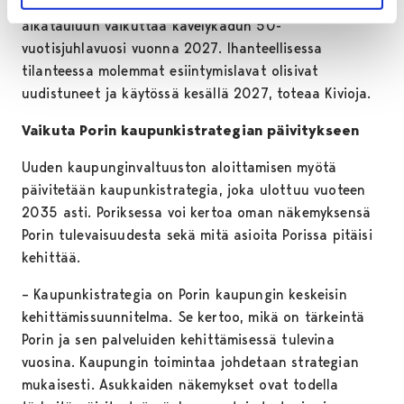
käynnistämään mahdollisimman nopeasti. Toteutusten
aikatauluun vaikuttaa kävelykadun 50-
vuotisjuhlavuosi vuonna 2027. Ihanteellisessa
tilanteessa molemmat esiintymislavat olisivat
uudistuneet ja käytössä kesällä 2027, toteaa Kivioja.
Vaikuta Porin kaupunkistrategian päivitykseen
Uuden kaupunginvaltuuston aloittamisen myötä
päivitetään kaupunkistrategia, joka ulottuu vuoteen
2035 asti. Poriksessa voi kertoa oman näkemyksensä
Porin tulevaisuudesta sekä mitä asioita Porissa pitäisi
kehittää.
– Kaupunkistrategia on Porin kaupungin keskeisin
kehittämissuunnitelma. Se kertoo, mikä on tärkeintä
Porin ja sen palveluiden kehittämisessä tulevina
vuosina. Kaupungin toimintaa johdetaan strategian
mukaisesti. Asukkaiden näkemykset ovat todella