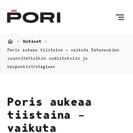
Siirry sisältöön
Etusivulle
Uutiset
Etusivu
Poris aukeaa tiistaina – vaikuta Eetunaukion
suunniteltuihin uudistuksiin ja
kaupunkistrategiaan
Poris aukeaa
tiistaina –
vaikuta