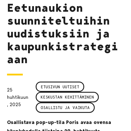
Eetunaukion
suunniteltuihin
uudistuksiin ja
kaupunkistrategi
aan
ETUSIVUN UUTISET
25
huhtikuun
KESKUSTAN KEHITTÄMINEN
, 2025
OSALLISTU JA VAIKUTA
Osallistava pop-up-tila Poris avaa ovensa
kävelykadulla tiistaina 29. huhtikuuta.