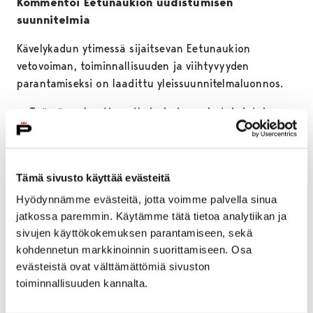
Kommentoi Eetunaukion uudistumisen
suunnitelmia
Kävelykadun ytimessä sijaitsevan Eetunaukion
vetovoiman, toiminnallisuuden ja viihtyvyyden
parantamiseksi on laadittu yleissuunnitelmaluonnos.
– Työssä on haettu ratkaisuja ja uusia toimintoja,
jotka lisäisivät kävelykadun ja Eetunaukion elävyyttä
ja saisivat ihmiset viihtymään alueella nykyistä
paremmin, toteaa yhdyskuntasuunnittelija
Sari
Tämä sivusto käyttää evästeitä
Kivioja
.
Hyödynnämme evästeitä, jotta voimme palvella sinua
Uudistumisen suunnitelmat esitellään kaupunkilaisille
jatkossa paremmin. Käytämme tätä tietoa analytiikan ja
Poriksessa tiistaina 29. toukokuuta kello 17–19 ja
sivujen käyttökokemuksen parantamiseen, sekä
suunnitelmat ovat nähtävillä ja kommentoitavana
kohdennetun markkinoinnin suorittamiseen. Osa
Poriksessa koko aukioloajan. Konsulttina Eetunaukion
evästeistä ovat välttämättömiä sivuston
uudistamisessa toimii WSP Finland.
toiminnallisuuden kannalta.
Nähtävillä ovat myös Eetunaukion lavan ja Satakieli-