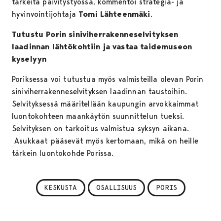
tärkeitä päivitystyössä, kommentoi strategia- ja
hyvinvointijohtaja
Tomi Lähteenmäki
.
Tutustu Porin siniviherrakenneselvityksen
laadinnan lähtökohtiin ja vastaa taidemuseon
kyselyyn
Poriksessa voi tutustua myös valmisteilla olevan Porin
siniviherrakenneselvityksen laadinnan taustoihin.
Selvityksessä määritellään kaupungin arvokkaimmat
luontokohteen maankäytön suunnittelun tueksi.
Selvityksen on tarkoitus valmistua syksyn aikana.
Asukkaat pääsevät myös kertomaan, mikä on heille
tärkein luontokohde Porissa.
KESKUSTA
OSALLISUUS
PORIS