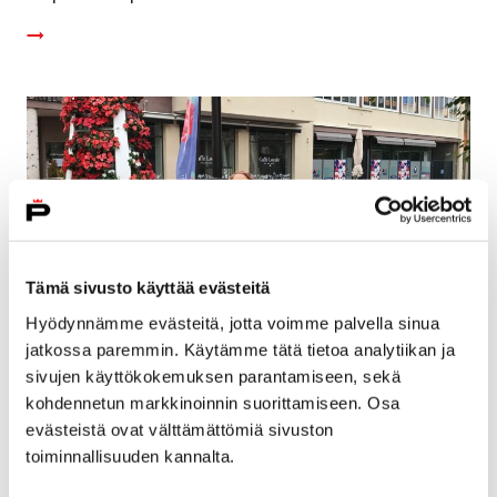
Tämä sivusto käyttää evästeitä
Hyödynnämme evästeitä, jotta voimme palvella sinua
jatkossa paremmin. Käytämme tätä tietoa analytiikan ja
sivujen käyttökokemuksen parantamiseen, sekä
Maire-veistos käy tällä viikolla kasvohoidossa
kohdennetun markkinoinnin suorittamiseen. Osa
evästeistä ovat välttämättömiä sivuston
20 heinäkuun, 2026
toiminnallisuuden kannalta.
Kävelykadun Eetunaukiolla sijaitseva Kerttu Horilan