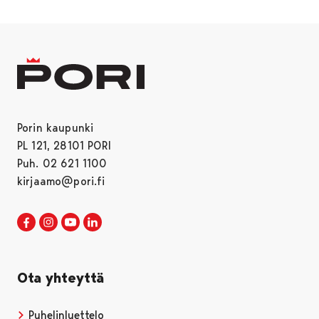
Porin kaupunki
PL 121, 28101 PORI
Puh. 02 621 1100
kirjaamo@pori.fi
Porin kaupunki Facebookissa
Avautuu uudessa välilehdessä
Porin kaupunki Instagramissa
Avautuu uudessa välilehdessä
Porin kaupunki Youtubessa
Avautuu uudessa välilehdessä
Porin kaupunki LinkedInissa
Avautuu uudessa välilehdessä
Ota yhteyttä
Puhelinluettelo