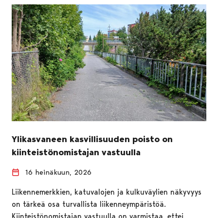
Ylikasvaneen kasvillisuuden poisto on
kiinteistönomistajan vastuulla
16 heinäkuun, 2026
Liikennemerkkien, katuvalojen ja kulkuväylien näkyvyys
on tärkeä osa turvallista liikenneympäristöä.
Kiinteistönomistajan vastuulla on varmistaa, ettei