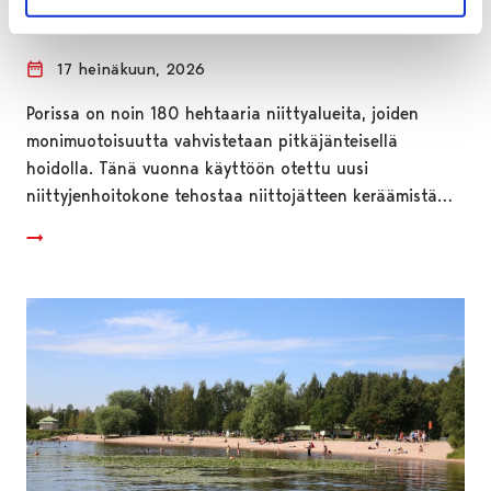
monimuotoisuuden vahvistamiseksi
17 heinäkuun, 2026
Porissa on noin 180 hehtaaria niittyalueita, joiden
monimuotoisuutta vahvistetaan pitkäjänteisellä
hoidolla. Tänä vuonna käyttöön otettu uusi
niittyjenhoitokone tehostaa niittojätteen keräämistä…