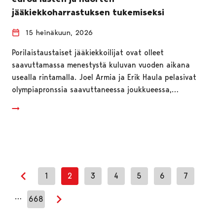
jääkiekkoharrastuksen tukemiseksi
15 heinäkuun, 2026
Porilaistaustaiset jääkiekkoilijat ovat olleet
saavuttamassa menestystä kuluvan vuoden aikana
usealla rintamalla. Joel Armia ja Erik Haula pelasivat
olympiapronssia saavuttaneessa joukkueessa,…
1
2
3
4
5
6
7
Edellinen sivu
…
668
Seuraava sivu