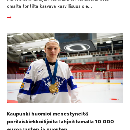
omalta tontilta kasvava kasvillisuus ole…
Kaupunki huomioi menestyneitä
porilaiskiekkoilijoita lahjoittamalla 10 000
euroa lasten ja nuorten