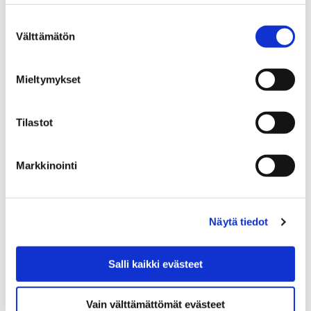
Maire-veistos siirretään keskiviikkona 22. heinäkuuta
Suostumuksen
konservoitavaksi. Teos palaa paikalleen Eetunaukiolle
Välttämätön
valinta
jälleen torstaina 23. heinäkuuta.
Mieltymykset
Tilastot
Markkinointi
Näytä tiedot
Salli kaikki evästeet
Vain välttämättömät evästeet
Pori kehittää niittyjen hoitoa luonnon