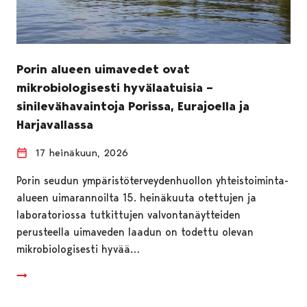
Porin alueen uimavedet ovat
mikrobiologisesti hyvälaatuisia –
sinilevähavaintoja Porissa, Eurajoella ja
Harjavallassa
17 heinäkuun, 2026
Porin seudun ympäristöterveydenhuollon yhteistoiminta-
alueen uimarannoilta 15. heinäkuuta otettujen ja
laboratoriossa tutkittujen valvontanäytteiden
perusteella uimaveden laadun on todettu olevan
mikrobiologisesti hyvää…