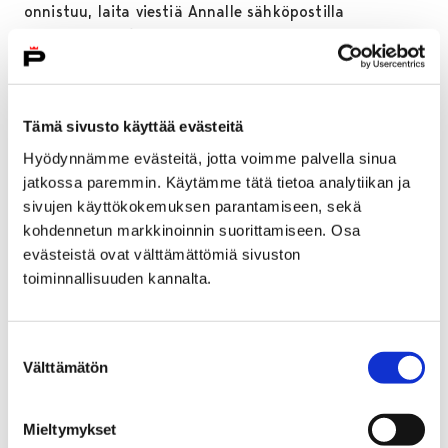
onnistuu, laita viestiä Annalle sähköpostilla
anna.sevanen@pori.fi tai soita puh. 044 701 1420.
Lisäksi Ohjaamolla järjestetään pienryhmätoimintaa ja
työpajoja, joissa liikkumista ja hyvinvointia
lähestytään yhdessä tekemisen kautta.
Tämä sivusto käyttää evästeitä
Liikuntaneuvonnan lisäksi JOL-hankkeen toimintoina
Hyödynnämme evästeitä, jotta voimme palvella sinua
on paljon muutakin nuorten hyvinvointiin liittyvää
jatkossa paremmin. Käytämme tätä tietoa analytiikan ja
toimintaa!
Liikuntavarustepankista
nuoret voivat
sivujen käyttökokemuksen parantamiseen, sekä
hakea erilaisia liikuntavarusteita ja -välineitä. Idea sai
kohdennetun markkinoinnin suorittamiseen. Osa
alkunsa nuorten omista toiveista ja tarpeista – nyt
evästeistä ovat välttämättömiä sivuston
liikkuminen on entistä saavutettavampaa kaikille.
toiminnallisuuden kannalta.
Seuraava keräys järjestetään syksyllä 2025 Porin
keskustan uimahallilla.
Suostumuksen
Välttämätön
Hyvinvointikahvilat
jalkautuvat oppilaitoksiin
valinta
yhteistyössä Ystäväkahvila Murun kanssa. Kahvilassa
nuoret voivat pysähtyä hetkeksi keskustelemaan
Mieltymykset
hyvinvointiin ja liikkumiseen liittyvistä teemoista