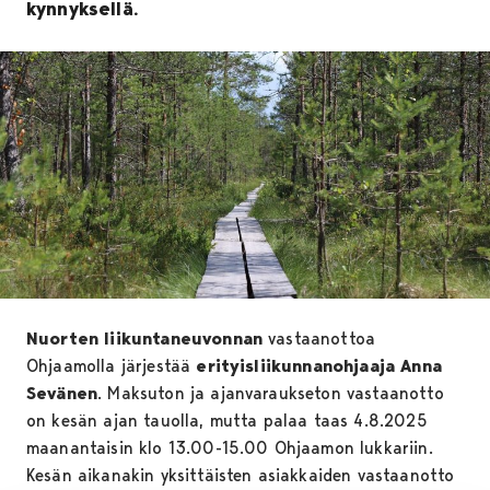
kynnyksellä.
Nuorten liikuntaneuvonnan
vastaanottoa
Ohjaamolla järjestää
erityisliikunnanohjaaja Anna
Sevänen
. Maksuton ja ajanvaraukseton vastaanotto
on kesän ajan tauolla, mutta palaa taas 4.8.2025
maanantaisin klo 13.00-15.00 Ohjaamon lukkariin.
Kesän aikanakin yksittäisten asiakkaiden vastaanotto