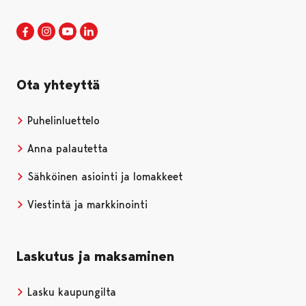
Porin kaupunki Facebookissa
Avautuu uudessa välilehdessä
Porin kaupunki Instagramissa
Avautuu uudessa välilehdessä
Porin kaupunki Youtubessa
Avautuu uudessa välilehdessä
Porin kaupunki LinkedInissa
Avautuu uudessa välilehdessä
Ota yhteyttä
Puhelinluettelo
Anna palautetta
Sähköinen asiointi ja lomakkeet
Viestintä ja markkinointi
Laskutus ja maksaminen
Lasku kaupungilta