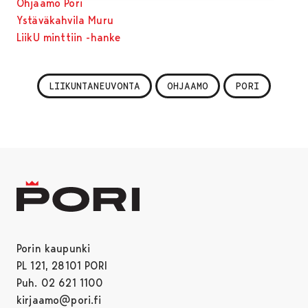
Ohjaamo Pori
Ystäväkahvila Muru
LiikU minttiin -hanke
LIIKUNTANEUVONTA
OHJAAMO
PORI
Porin kaupunki
PL 121, 28101 PORI
Puh. 02 621 1100
kirjaamo@pori.fi