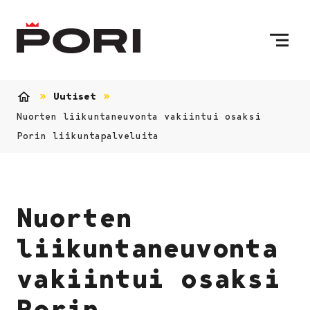
Siirry sisältöön
Etusivulle
Uutiset
Etusivu
Nuorten liikuntaneuvonta vakiintui osaksi
Porin liikuntapalveluita
Nuorten
liikuntaneuvonta
vakiintui osaksi
Porin