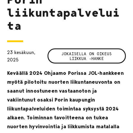
liikuntapalvelui
ta
23 kesäkuun,
JOKAISELLA ON OIKEUS
LIIKKUA -HANKE
2025
Keväällä 2024 Ohjaamo Porissa JOL-hankkeen
myötä pilotoitu nuorten liikuntaneuvonta on
saanut innostuneen vastaanoton ja
vakiintunut osaksi Porin kaupungin
liikuntapalveluiden toimintaa syksystä 2024
alkaen. Toiminnan tavoitteena on tukea
nuorten hyvinvointia ja liikkumista matalalla