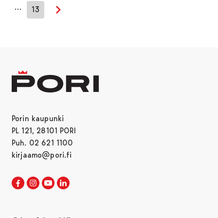
…
13
Seuraava sivu
Porin kaupunki
PL 121, 28101 PORI
Puh. 02 621 1100
kirjaamo@pori.fi
Porin kaupunki Facebookissa
Avautuu uudessa välilehdessä
Porin kaupunki Instagramissa
Avautuu uudessa välilehdessä
Porin kaupunki Youtubessa
Avautuu uudessa välilehdessä
Porin kaupunki LinkedInissa
Avautuu uudessa välilehdessä