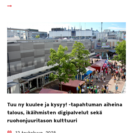
Tuu ny kuulee ja kysyy! -tapahtuman aiheina
talous, ikäihmisten digipalvelut sekä
ruohonjuuritason kulttuuri
12 toukokuun, 2025