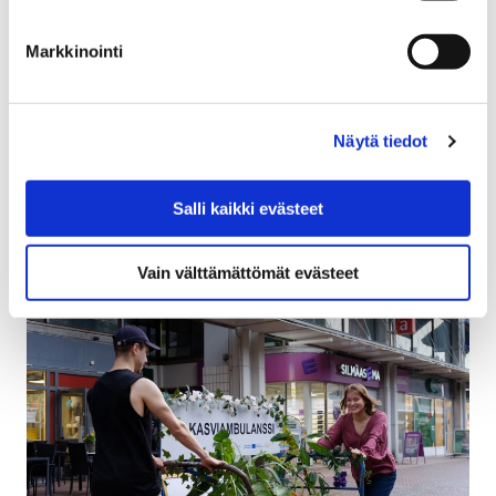
on nyt avoinna kaupunkilaisille
Markkinointi
13 elokuun, 2025
Porin kävelykatu viettää 50-vuotisjuhlaansa vuonna
2027. Juhlavuosi on kaupungin, alueen yrittäjien,
Näytä tiedot
asukkaiden ja kaupunkilaisten yhteinen mahdollisuus
nostaa kävelykatu ja sen…
Salli kaikki evästeet
Vain välttämättömät evästeet