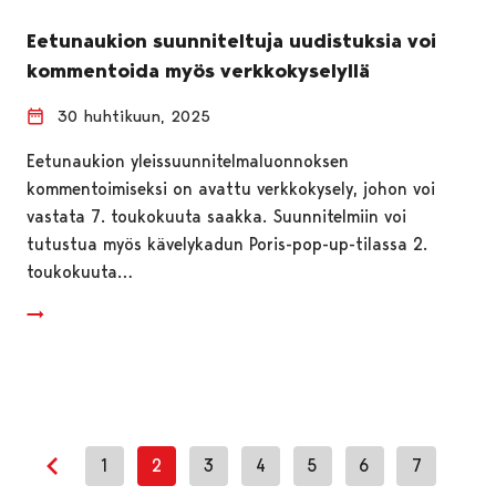
Eetunaukion suunniteltuja uudistuksia voi
kommentoida myös verkkokyselyllä
30 huhtikuun, 2025
Eetunaukion yleissuunnitelmaluonnoksen
kommentoimiseksi on avattu verkkokysely, johon voi
vastata 7. toukokuuta saakka. Suunnitelmiin voi
tutustua myös kävelykadun Poris-pop-up-tilassa 2.
toukokuuta…
1
2
3
4
5
6
7
Edellinen sivu