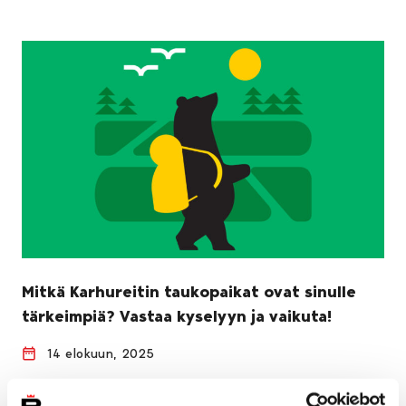
Mitkä Karhureitin taukopaikat ovat sinulle
tärkeimpiä? Vastaa kyselyyn ja vaikuta!
14 elokuun, 2025
Porin kaupunki kutsuu käyttäjät vaikuttamaan