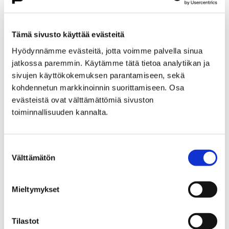
Karhureitin tulevaisuuteen. Karhureitti kattaa Ahlaisten,
Noormarkun ja Joutsijärven retkeilyreitistön. Nyt
avatussa kyselyssä pääsee kertomaan itselle…
Tämä sivusto käyttää evästeitä
Hyödynnämme evästeitä, jotta voimme palvella sinua
jatkossa paremmin. Käytämme tätä tietoa analytiikan ja
sivujen käyttökokemuksen parantamiseen, sekä
kohdennetun markkinoinnin suorittamiseen. Osa
evästeistä ovat välttämättömiä sivuston
toiminnallisuuden kannalta.
Suostumuksen
Välttämätön
valinta
Mieltymykset
Kävelykadun 50-vuotisjuhlavuoden ideointi
Tilastot