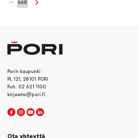
…
668
Seuraava sivu
Porin kaupunki
PL 121, 28101 PORI
Puh. 02 621 1100
kirjaamo@pori.fi
Porin kaupunki Facebookissa
Avautuu uudessa välilehdessä
Porin kaupunki Instagramissa
Avautuu uudessa välilehdessä
Porin kaupunki Youtubessa
Avautuu uudessa välilehdessä
Porin kaupunki LinkedInissa
Avautuu uudessa välilehdessä
Ota yhteyttä