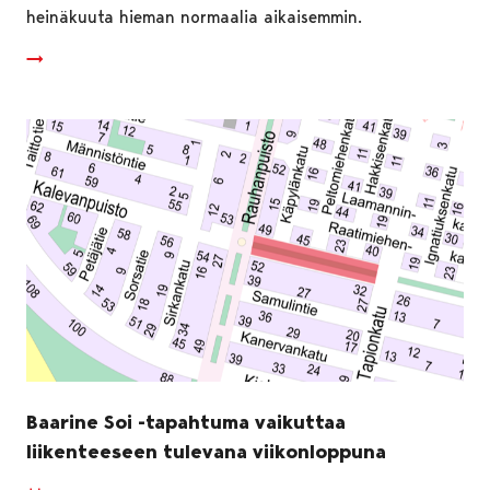
heinäkuuta hieman normaalia aikaisemmin.
Baarine Soi -tapahtuma vaikuttaa
liikenteeseen tulevana viikonloppuna