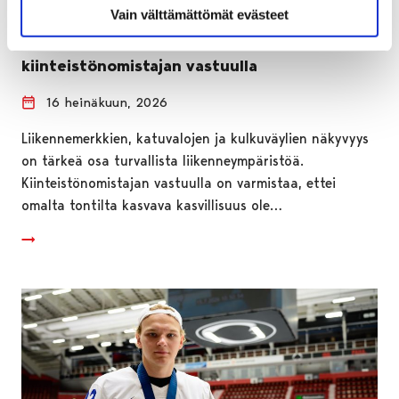
Vain välttämättömät evästeet
Ylikasvaneen kasvillisuuden poisto on
kiinteistönomistajan vastuulla
16 heinäkuun, 2026
Liikennemerkkien, katuvalojen ja kulkuväylien näkyvyys
on tärkeä osa turvallista liikenneympäristöä.
Kiinteistönomistajan vastuulla on varmistaa, ettei
omalta tontilta kasvava kasvillisuus ole…