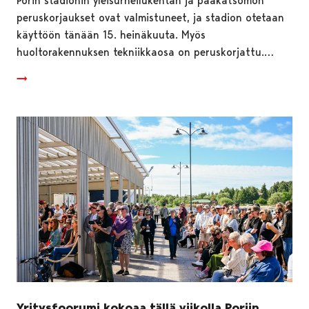
Porin stadionin yleisurheilukentän ja pääkatsomon
peruskorjaukset ovat valmistuneet, ja stadion otetaan
käyttöön tänään 15. heinäkuuta. Myös
huoltorakennuksen tekniikkaosa on peruskorjattu.…
Yritysfoorumi kokoaa tällä viikolla Poriin