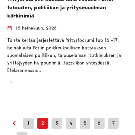
talouden, politiikan ja yritysmaailman
kärkinimiä
13 heinäkuun, 2026
Toista kertaa järjestettävä Yritysfoorumi tuo 16.–17.
heinäkuuta Poriin poikkeuksellisen kattauksen
suomalaisen politiikan, talouselämän, tutkimuksen ja
yrittäjyyden huippunimiä. Jazzviikon yhteydessä
Etelärannassa…
1
2
3
4
5
6
7
Edellinen sivu