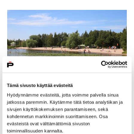
Tämä sivusto käyttää evästeitä
Porin alueen uimavedet ovat
Hyödynnämme evästeitä, jotta voimme palvella sinua
mikrobiologisesti hyvälaatuisia –
jatkossa paremmin. Käytämme tätä tietoa analytiikan ja
sinilevähavaintoja Porissa, Eurajoella ja
sivujen käyttökokemuksen parantamiseen, sekä
Harjavallassa
kohdennetun markkinoinnin suorittamiseen. Osa
evästeistä ovat välttämättömiä sivuston
17 heinäkuun, 2026
toiminnallisuuden kannalta.