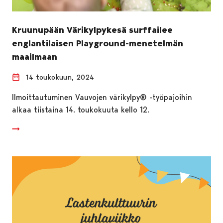
Kruunupään Värikylpykesä surffailee
englantilaisen Playground-menetelmän
maailmaan
14 toukokuun, 2024
Ilmoittautuminen Vauvojen värikylpy® -työpajoihin
alkaa tiistaina 14. toukokuuta kello 12.