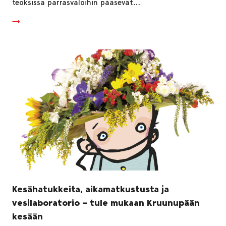
teoksissa parrasvaloihin pääsevät…
Kesähatukkeita, aikamatkustusta ja
vesilaboratorio – tule mukaan Kruunupään
kesään