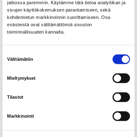
jatkossa paremmin. Käytämme tätä tietoa analytiikan ja
sivujen käyttökokemuksen parantamiseen, sekä
kohdennetun markkinoinnin suorittamiseen. Osa
evästeistä ovat välttämättömiä sivuston
toiminnallisuuden kannalta.
Suostumuksen
Välttämätön
valinta
Mieltymykset
Tilastot
Nuorten kaupunkikehittämisen hankkeessa
Markkinointi
luotiin porilaisia sankarihahmoja
12 tammikuun, 2024