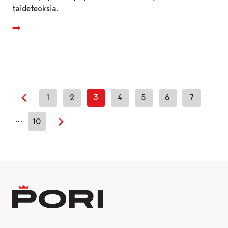
taideteoksia.
1
2
3
4
5
6
7
Edellinen sivu
…
10
Seuraava sivu