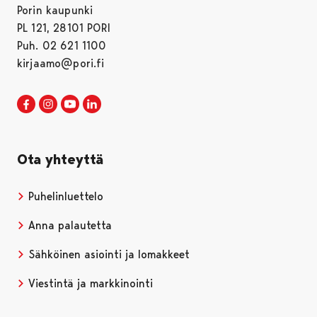
Porin kaupunki
PL 121, 28101 PORI
Puh. 02 621 1100
kirjaamo@pori.fi
Porin kaupunki Facebookissa
Avautuu uudessa välilehdessä
Porin kaupunki Instagramissa
Avautuu uudessa välilehdessä
Porin kaupunki Youtubessa
Avautuu uudessa välilehdessä
Porin kaupunki LinkedInissa
Avautuu uudessa välilehdessä
Ota yhteyttä
Puhelinluettelo
Anna palautetta
Sähköinen asiointi ja lomakkeet
Viestintä ja markkinointi