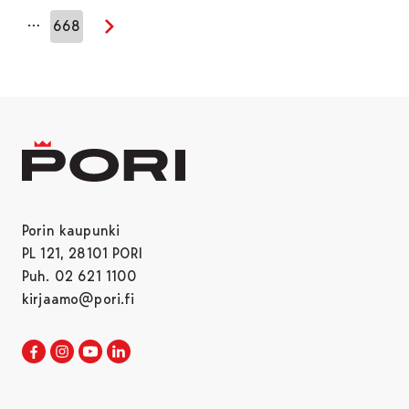
…
668
Seuraava sivu
Porin kaupunki
PL 121, 28101 PORI
Puh. 02 621 1100
kirjaamo@pori.fi
Porin kaupunki Facebookissa
Avautuu uudessa välilehdessä
Porin kaupunki Instagramissa
Avautuu uudessa välilehdessä
Porin kaupunki Youtubessa
Avautuu uudessa välilehdessä
Porin kaupunki LinkedInissa
Avautuu uudessa välilehdessä