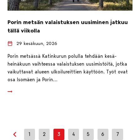
Porin metsän valaistuksen uusiminen jatkuu
tällä viikolla
29 kesäkuun, 2026
Porin metsässä Katinkurun polulla tehdään kesä-
heinäkuun vaihteessa valaistuksen uusimistöitä, jotka
vaikuttavat alueen ulkoilureittien käyttöön. Työt ovat
osa Isomäen ja Porin…
1
2
3
4
5
6
7
Edellinen sivu