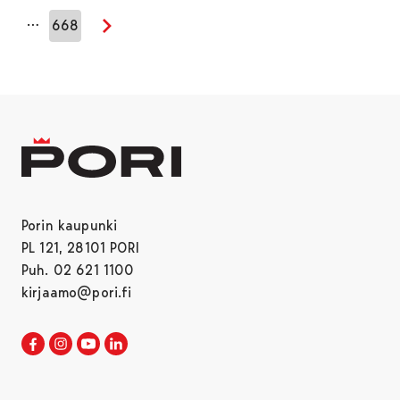
…
668
Seuraava sivu
Porin kaupunki
PL 121, 28101 PORI
Puh. 02 621 1100
kirjaamo@pori.fi
Porin kaupunki Facebookissa
Avautuu uudessa välilehdessä
Porin kaupunki Instagramissa
Avautuu uudessa välilehdessä
Porin kaupunki Youtubessa
Avautuu uudessa välilehdessä
Porin kaupunki LinkedInissa
Avautuu uudessa välilehdessä