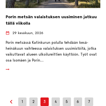
Porin metsän valaistuksen uusiminen jatkuu
tällä viikolla
29 kesäkuun, 2026
Porin metsässä Katinkurun polulla tehdään kesä-
heinäkuun vaihteessa valaistuksen uusimistöitä, jotka
vaikuttavat alueen ulkoilureittien käyttöön. Työt ovat
osa Isomäen ja Porin…
1
2
3
4
5
6
7
Edellinen sivu