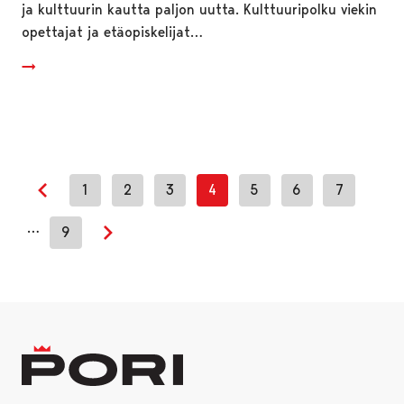
ja kulttuurin kautta paljon uutta. Kulttuuripolku viekin
opettajat ja etäopiskelijat…
1
2
3
4
5
6
7
Edellinen sivu
…
9
Seuraava sivu