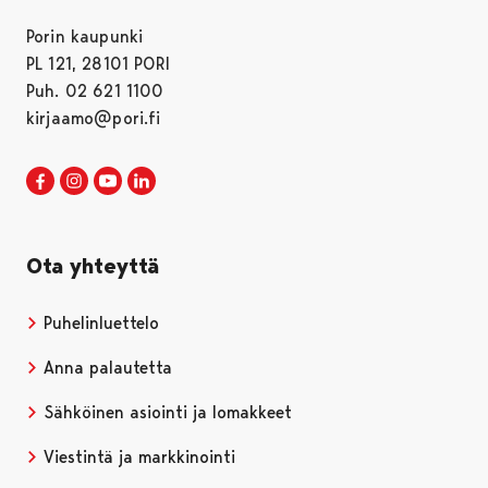
Porin kaupunki
PL 121, 28101 PORI
Puh. 02 621 1100
kirjaamo@pori.fi
Porin kaupunki Facebookissa
Avautuu uudessa välilehdessä
Porin kaupunki Instagramissa
Avautuu uudessa välilehdessä
Porin kaupunki Youtubessa
Avautuu uudessa välilehdessä
Porin kaupunki LinkedInissa
Avautuu uudessa välilehdessä
Ota yhteyttä
Puhelinluettelo
Anna palautetta
Sähköinen asiointi ja lomakkeet
Viestintä ja markkinointi