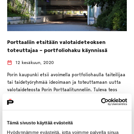
Porttaaliin etsitään valotaideteoksen
toteuttajaa – portfoliohaku käynnissä
12 kesäkuun, 2020
Porin kaupunki etsii avoimella portfoliohaulla taiteilijaa
tai taidetyöryhmää ideoimaan ja toteuttamaan uutta
valotaideteosta Porin Porttaalitunneliin. Tuleva teos
sijoittuu osaksi kaupungin…
Tämä sivusto käyttää evästeitä
Hyödynnämme evästeitä, jotta voimme palvella sinua