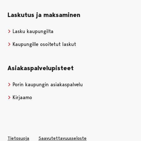
Laskutus ja maksaminen
Lasku kaupungilta
Kaupungille osoitetut laskut
Asiakaspalvelupisteet
Porin kaupungin asiakaspalvelu
Kirjaamo
Tietosuoja
Saavutettavuusseloste