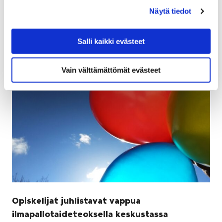
ympäri Suomen kiertävä taideviesti nostaa lasten ja
Näytä tiedot
nuorten taiteen…
Salli kaikki evästeet
Vain välttämättömät evästeet
Opiskelijat juhlistavat vappua
ilmapallotaideteoksella keskustassa