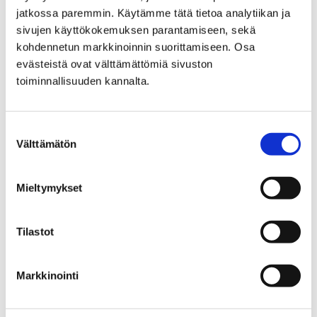
jatkossa paremmin. Käytämme tätä tietoa analytiikan ja
sivujen käyttökokemuksen parantamiseen, sekä
kohdennetun markkinoinnin suorittamiseen. Osa
evästeistä ovat välttämättömiä sivuston
toiminnallisuuden kannalta.
Suostumuksen
Välttämätön
valinta
​Valtakunnallinen Lastenkulttuuripäivä
Mieltymykset
15.5.2020 on lastenkulttuurin yhteinen
juhlapäivä
Tilastot
15 toukokuun, 2020
Lastenkulttuuripäivänä käynnistyy
Markkinointi
lastenkulttuurikeskuksesta toiseen lähetettävä lasten ja
nuorten taideviesti. Kaikissa lastenkulttuurikeskuksissa