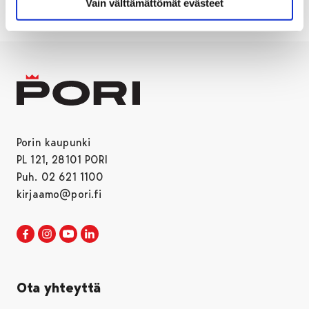
Vain välttämättömät evästeet
Porin kaupunki
PL 121, 28101 PORI
Puh. 02 621 1100
kirjaamo@pori.fi
Porin kaupunki Facebookissa
Avautuu uudessa välilehdessä
Porin kaupunki Instagramissa
Avautuu uudessa välilehdessä
Porin kaupunki Youtubessa
Avautuu uudessa välilehdessä
Porin kaupunki LinkedInissa
Avautuu uudessa välilehdessä
Ota yhteyttä