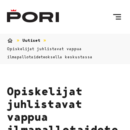
Siirry sisältöön
Etusivulle
Uutiset
Etusivu
Opiskelijat juhlistavat vappua
ilmapallotaideteoksella keskustassa
Opiskelijat
juhlistavat
vappua
ilmapallotaidete