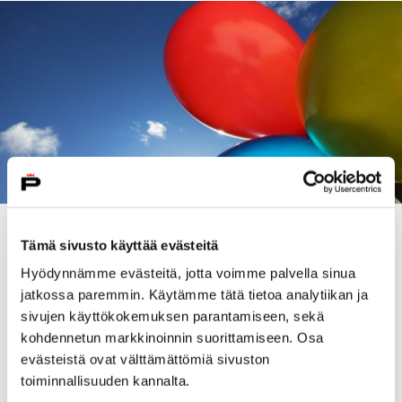
Katso ympärillesi -tilataideteos ilahduttaa
Tämä sivusto käyttää evästeitä
Eetunaukiolla ja torin lavoilla ja se koostuu eri
Hyödynnämme evästeitä, jotta voimme palvella sinua
värisistä ilmapalloista, joissa yhdistyvät eri
jatkossa paremmin. Käytämme tätä tietoa analytiikan ja
oppilaitosten ja opiskelijajärjestöjen haalareiden värit.
sivujen käyttökokemuksen parantamiseen, sekä
Teos on nähtävillä vappuaaton aamusta 30.
kohdennetun markkinoinnin suorittamiseen. Osa
huhtikuuta alkaen ja kaupunkilaiset voivat hakea
evästeistä ovat välttämättömiä sivuston
kello 16 eteenpäin pallon mukaansa kotiin vappua
toiminnallisuuden kannalta.
piristämään. Teos on esillä lauantaihin 2. toukokuuta