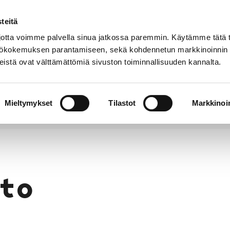
teitä
Puhelinluettelo
Anna palautetta
tta voimme palvella sinua jatkossa paremmin. Käytämme tätä t
yttökokemuksen parantamiseen, sekä kohdennetun markkinoinnin
istä ovat välttämättömiä sivuston toiminnallisuuden kannalta.
s ja
Vapaa-
Hyvinvointi
tus
aika
y
Mieltymykset
Tilastot
Markkinoin
to