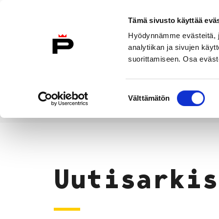
Siirry sisältöön
Tämä sivusto käyttää eväs
Suomeksi
Hyödynnämme evästeitä, jo
Etusivulle
analytiikan ja sivujen kä
suorittamiseen. Osa eväste
Asuminen ja
Kasvatu
ympäristö
koulu
Suostumuksen
Välttämätön
valinta
Uutiset
Etusivu
Uutisarkis