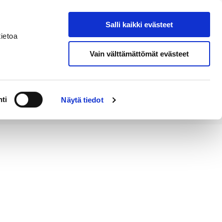
Salli kaikki evästeet
Tapahtumakalenteri
Hae sivustolta
ietoa
Vain välttämättömät evästeet
Työ ja
Kaupunki ja
rittäminen
hallinto
ti
Näytä tiedot