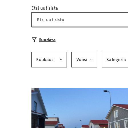
Etsi uutisista
Suodata
Kuukausi, valinta lähettää lomakkeen
Vuosi, valinta lähettää lom
Kategoria, v