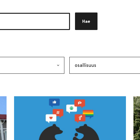
Hae
akkeen
alinta lähettää lomakkeen
Avainsana, valinta lähettää lo