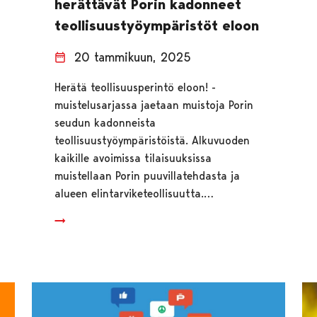
herättävät Porin kadonneet
teollisuustyöympäristöt eloon
20 tammikuun, 2025
Herätä teollisuusperintö eloon! -
muistelusarjassa jaetaan muistoja Porin
seudun kadonneista
teollisuustyöympäristöistä. Alkuvuoden
kaikille avoimissa tilaisuuksissa
muistellaan Porin puuvillatehdasta ja
alueen elintarviketeollisuutta.…