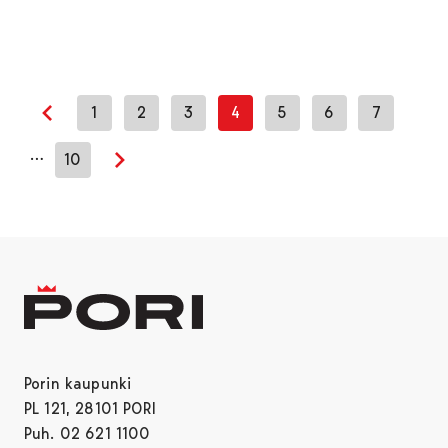
1
2
3
4
5
6
7
Edellinen sivu
…
10
Seuraava sivu
Porin kaupunki
PL 121, 28101 PORI
Puh. 02 621 1100