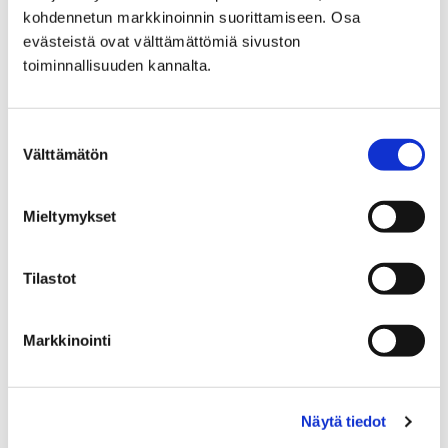
kuvataideluokka Cygnaeuksen koulusta. Teoksen
kohdennetun markkinoinnin suorittamiseen. Osa
julkistaa 27.…
evästeistä ovat välttämättömiä sivuston
toiminnallisuuden kannalta.
Suostumuksen
Välttämätön
valinta
Mieltymykset
Tilastot
Markkinointi
Tule mukaan Kruunupään kesään – leikkiä ja
Näytä tiedot
huimia taide-elämyksiä