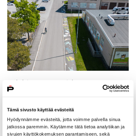
Porilaistenkadulle syntyi
lastenkulttuurikeskuksen katumaalaus
26 kesäkuun, 2023
Tämä sivusto käyttää evästeitä
Kruunupään edustalle toteutettiin kevään ja alkukesän
Hyödynnämme evästeitä, jotta voimme palvella sinua
aikana lastenkulttuurikeskuksen väreissä loistava
jatkossa paremmin. Käytämme tätä tietoa analytiikan ja
katumaalaus, jonka suunnitteluun osallistui 5b-
sivujen käyttökokemuksen parantamiseen, sekä