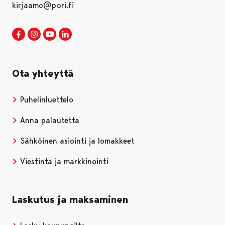
kirjaamo@pori.fi
Porin kaupunki Facebookissa
Avautuu uudessa välilehdessä
Porin kaupunki Instagramissa
Avautuu uudessa välilehdessä
Porin kaupunki Youtubessa
Avautuu uudessa välilehdessä
Porin kaupunki LinkedInissa
Avautuu uudessa välilehdessä
Ota yhteyttä
Puhelinluettelo
Anna palautetta
Sähköinen asiointi ja lomakkeet
Viestintä ja markkinointi
Laskutus ja maksaminen