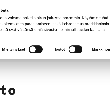
teitä
Puhelinluettelo
Anna palautetta
tta voimme palvella sinua jatkossa paremmin. Käytämme tätä t
yttökokemuksen parantamiseen, sekä kohdennetun markkinoinnin
istä ovat välttämättömiä sivuston toiminnallisuuden kannalta.
s ja
Vapaa-
Hyvinvointi
tus
aika
y
Mieltymykset
Tilastot
Markkinoin
to