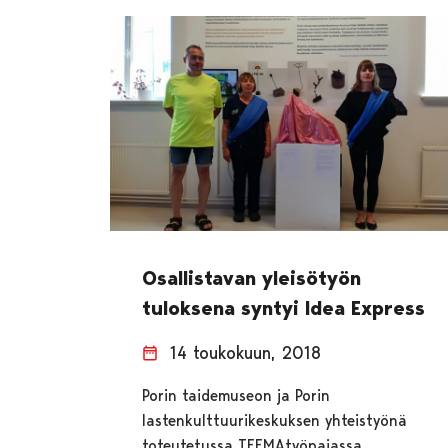
Osallistavan yleisötyön
tuloksena syntyi Idea Express
14 toukokuun, 2018
Porin taidemuseon ja Porin
lastenkulttuurikeskuksen yhteistyönä
toteutetussa TEEMAtyöpajassa