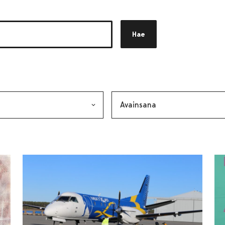
Hae
akkeen
alinta lähettää lomakkeen
Avainsana, valinta lähettää lo