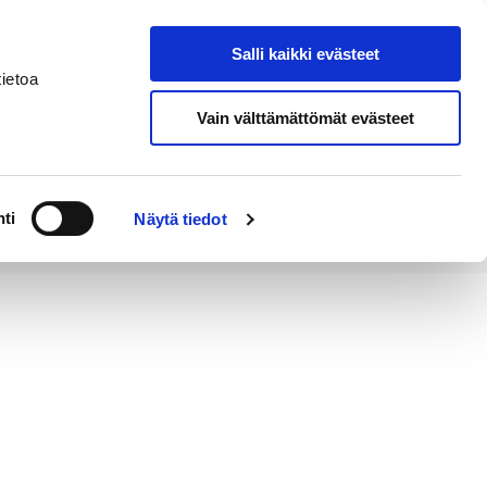
Salli kaikki evästeet
Tapahtumakalenteri
Hae sivustolta
ietoa
Vain välttämättömät evästeet
Työ ja
Kaupunki ja
rittäminen
hallinto
ti
Näytä tiedot