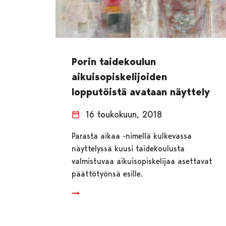
Porin taidekoulun
aikuisopiskelijoiden
lopputöistä avataan näyttely
16 toukokuun, 2018
Parasta aikaa -nimellä kulkevassa
näyttelyssä kuusi taidekoulusta
valmistuvaa aikuisopiskelijaa asettavat
päättötyönsä esille.