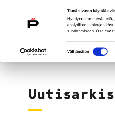
Siirry sisältöön
Tämä sivusto käyttää eväs
Suomeksi
Hyödynnämme evästeitä, jo
Etusivulle
analytiikan ja sivujen kä
suorittamiseen. Osa eväste
Asuminen ja
Kasvatu
ympäristö
koulu
Suostumuksen
Välttämätön
valinta
Uutiset
Etusivu
Uutisarkis