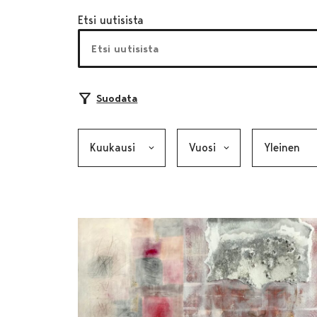
Etsi uutisista
Suodata
Kuukausi, valinta lähettää lomakkeen
Vuosi, valinta lähettää lom
Kategoria, v