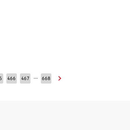
…
5
466
467
668
Seuraava sivu