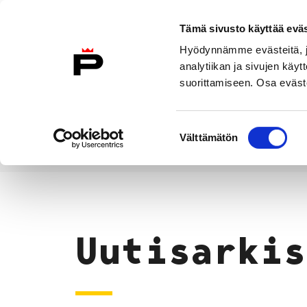
Siirry sisältöön
Tämä sivusto käyttää eväs
Suomeksi
Hyödynnämme evästeitä, jo
Etusivulle
analytiikan ja sivujen kä
suorittamiseen. Osa eväste
Asuminen ja
Kasvatu
ympäristö
koulu
Suostumuksen
Välttämätön
valinta
Uutiset
Etusivu
Uutisarkis