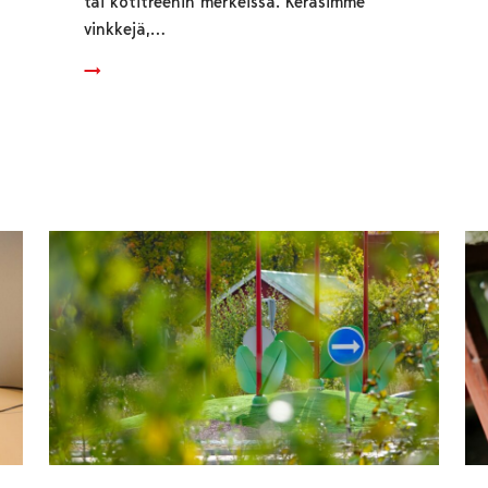
tai kotitreenin merkeissä. Keräsimme
vinkkejä,…