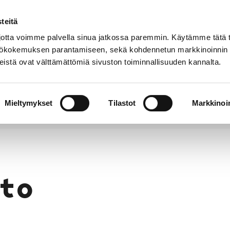
teitä
Puhelinluettelo
Anna palautetta
tta voimme palvella sinua jatkossa paremmin. Käytämme tätä t
yttökokemuksen parantamiseen, sekä kohdennetun markkinoinnin
istä ovat välttämättömiä sivuston toiminnallisuuden kannalta.
s ja
Vapaa-
Hyvinvointi
tus
aika
y
Mieltymykset
Tilastot
Markkinoin
to