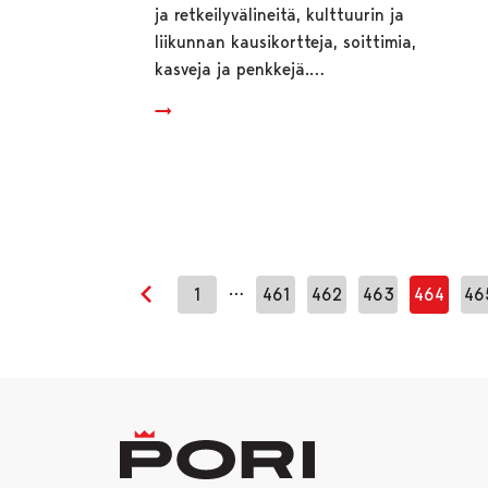
ja retkeilyvälineitä, kulttuurin ja
liikunnan kausikortteja, soittimia,
kasveja ja penkkejä.…
…
1
461
462
463
464
46
Edellinen sivu