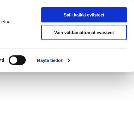
Salli kaikki evästeet
Tapahtumakalenteri
Hae sivustolta
ietoa
Vain välttämättömät evästeet
Työ ja
Kaupunki ja
rittäminen
hallinto
ti
Näytä tiedot