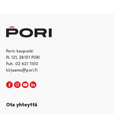
Porin kaupunki
PL 121, 28101 PORI
Puh. 02 621 1100
kirjaamo@pori.fi
Porin kaupunki Facebookissa
Avautuu uudessa välilehdessä
Porin kaupunki Instagramissa
Avautuu uudessa välilehdessä
Porin kaupunki Youtubessa
Avautuu uudessa välilehdessä
Porin kaupunki LinkedInissa
Avautuu uudessa välilehdessä
Ota yhteyttä