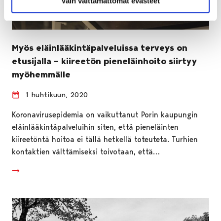
Vain välttämättömät evästeet
Myös eläinlääkintäpalveluissa terveys on
etusijalla – kiireetön pieneläinhoito siirtyy
myöhemmälle
1 huhtikuun, 2020
Koronavirusepidemia on vaikuttanut Porin kaupungin
eläinlääkintäpalveluihin siten, että pieneläinten
kiireetöntä hoitoa ei tällä hetkellä toteuteta. Turhien
kontaktien välttämiseksi toivotaan, että…