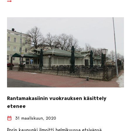
Rantamakasiinin vuokrauksen käsittely
etenee
31 maaliskuun, 2020
Porin kaupunki ilmoitti helmikuussa etsivänsä