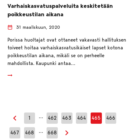
Varhaiskasvatuspalveluita keskitetään
poikkeustilan aikana
31 maaliskuun, 2020
Porissa huoltajat ovat ottaneet vakavasti hallituksen
toiveet hoitaa varhaiskasvatusikäiset lapset kotona
poikkeustilan aikana, mikäli se on perheelle
mahdollista. Kaupunki antaa…
…
1
462
463
464
465
466
Edellinen sivu
…
467
468
668
Seuraava sivu