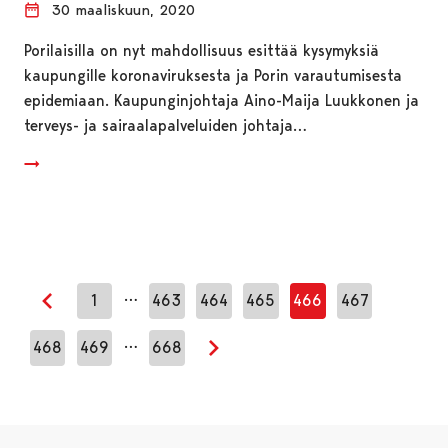
30 maaliskuun, 2020
Porilaisilla on nyt mahdollisuus esittää kysymyksiä
kaupungille koronaviruksesta ja Porin varautumisesta
epidemiaan. Kaupunginjohtaja Aino-Maija Luukkonen ja
terveys- ja sairaalapalveluiden johtaja…
…
1
463
464
465
466
467
Edellinen sivu
…
468
469
668
Seuraava sivu