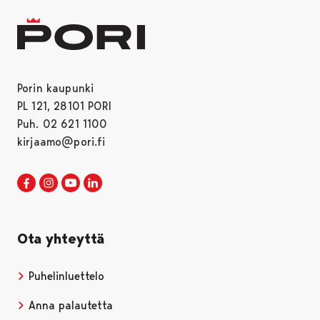
Porin kaupunki
PL 121, 28101 PORI
Puh. 02 621 1100
kirjaamo@pori.fi
Porin kaupunki Facebookissa
Avautuu uudessa välilehdessä
Porin kaupunki Instagramissa
Avautuu uudessa välilehdessä
Porin kaupunki Youtubessa
Avautuu uudessa välilehdessä
Porin kaupunki LinkedInissa
Avautuu uudessa välilehdessä
Ota yhteyttä
Puhelinluettelo
Anna palautetta