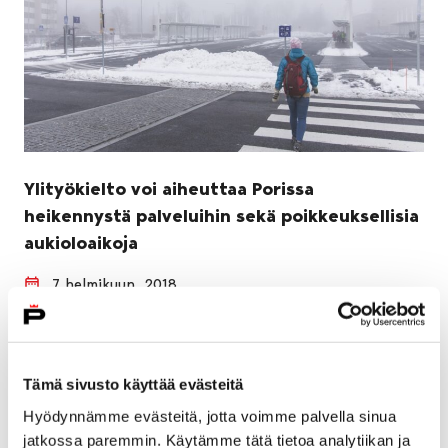
Ylityökielto voi aiheuttaa Porissa
heikennystä palveluihin sekä poikkeuksellisia
aukioloaikoja
7 helmikuun, 2018
Useiden kunta-alan työntekijäjärjestöjen julistamat
ylityö- ja vuoronvaihtokiellot vaikuttavat myös jossain
määrin Porin palveluihin. Yksi iso vaikutuksen
Tämä sivusto käyttää evästeitä
alaisuudessa oleva asia on…
Hyödynnämme evästeitä, jotta voimme palvella sinua
jatkossa paremmin. Käytämme tätä tietoa analytiikan ja