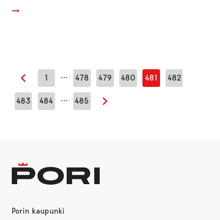
…
1
478
479
480
481
482
Edellinen sivu
…
483
484
485
Seuraava sivu
Porin kaupunki