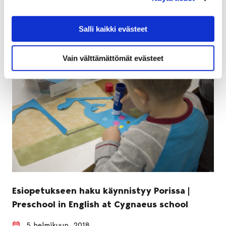
pääsivät äänestämään kaikilla 31 vaalipaikalla.
Salli kaikki evästeet
Vain välttämättömät evästeet
Esiopetukseen haku käynnistyy Porissa |
Preschool in English at Cygnaeus school
5 helmikuun, 2018