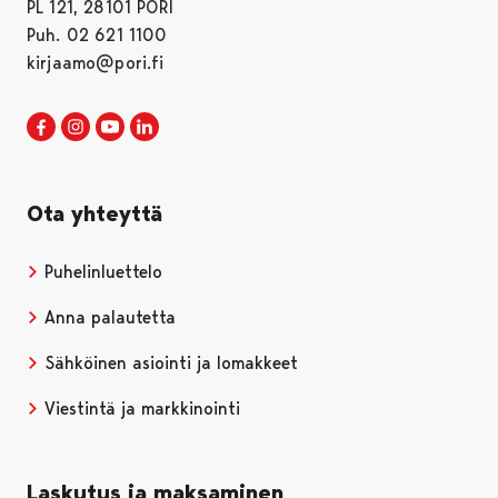
PL 121, 28101 PORI
Puh. 02 621 1100
kirjaamo@pori.fi
Porin kaupunki Facebookissa
Avautuu uudessa välilehdessä
Porin kaupunki Instagramissa
Avautuu uudessa välilehdessä
Porin kaupunki Youtubessa
Avautuu uudessa välilehdessä
Porin kaupunki LinkedInissa
Avautuu uudessa välilehdessä
Ota yhteyttä
Puhelinluettelo
Anna palautetta
Sähköinen asiointi ja lomakkeet
Viestintä ja markkinointi
Laskutus ja maksaminen