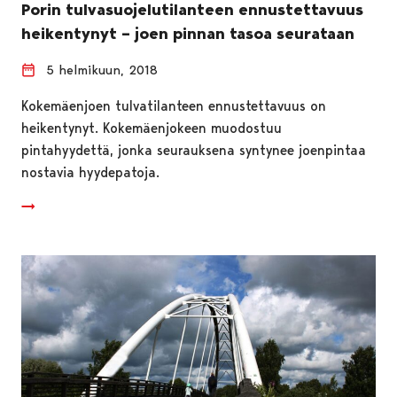
Porin tulvasuojelutilanteen ennustettavuus
heikentynyt – joen pinnan tasoa seurataan
5 helmikuun, 2018
Kokemäenjoen tulvatilanteen ennustettavuus on
heikentynyt. Kokemäenjokeen muodostuu
pintahyydettä, jonka seurauksena syntynee joenpintaa
nostavia hyydepatoja.