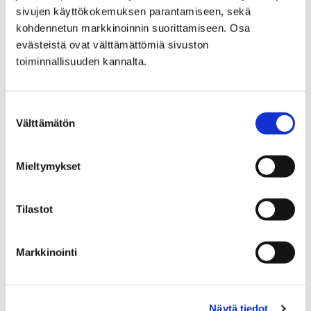
sivujen käyttökokemuksen parantamiseen, sekä
kohdennetun markkinoinnin suorittamiseen. Osa
evästeistä ovat välttämättömiä sivuston
toiminnallisuuden kannalta.
Suostumuksen
Välttämätön
valinta
Mieltymykset
Tilastot
Lasten vaaleissa annettiin 1353 ääntä –
sydänkarhu on voittaja
Markkinointi
5 helmikuun, 2018
Porin kaupungin järjestämässä lasten vaalissa lapset
Näytä tiedot