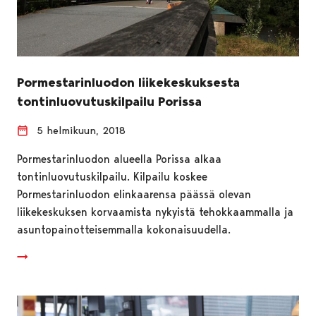
Pormestarinluodon liikekeskuksesta
tontinluovutuskilpailu Porissa
5 helmikuun, 2018
Pormestarinluodon alueella Porissa alkaa
tontinluovutuskilpailu. Kilpailu koskee
Pormestarinluodon elinkaarensa päässä olevan
liikekeskuksen korvaamista nykyistä tehokkaammalla ja
asuntopainotteisemmalla kokonaisuudella.