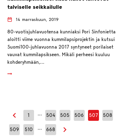
talviselle seikkailulle
14 marraskuun, 2019
80-vuotisjuhlavuotensa kunniaksi Pori Sinfonietta
aloitti viime vuonna kummilapsiprojektin ja kutsui
Suomi100-juhlavuonna 2017 syntyneet porilaiset
vauvat kummilapsikseen. Mikäli perheesi kuuluu
kohderyhmään,…
…
1
504
505
506
507
508
Edellinen sivu
…
509
510
668
Seuraava sivu