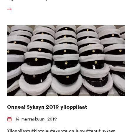
Onnea! Syksyn 2019 ylioppilaat
14 marraskuun, 2019
Ylioppilastutkintolautakunta on luovuttanut syksyn