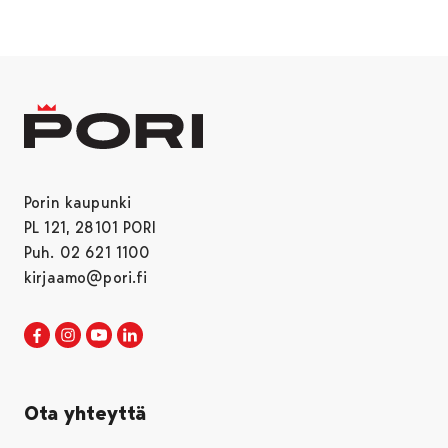
Porin kaupunki
PL 121, 28101 PORI
Puh. 02 621 1100
kirjaamo@pori.fi
Porin kaupunki Facebookissa
Avautuu uudessa välilehdessä
Porin kaupunki Instagramissa
Avautuu uudessa välilehdessä
Porin kaupunki Youtubessa
Avautuu uudessa välilehdessä
Porin kaupunki LinkedInissa
Avautuu uudessa välilehdessä
Ota yhteyttä