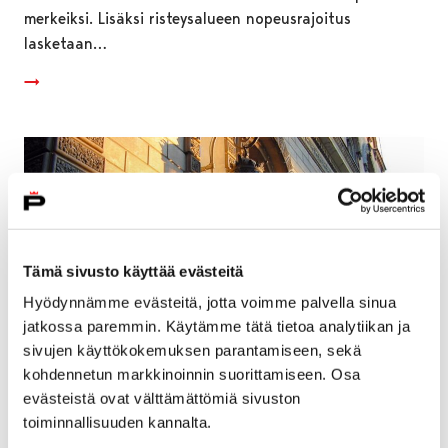
merkeiksi. Lisäksi risteysalueen nopeusrajoitus
lasketaan…
Tämä sivusto käyttää evästeitä
Hyödynnämme evästeitä, jotta voimme palvella sinua
jatkossa paremmin. Käytämme tätä tietoa analytiikan ja
sivujen käyttökokemuksen parantamiseen, sekä
kohdennetun markkinoinnin suorittamiseen. Osa
evästeistä ovat välttämättömiä sivuston
Organisaatiouudistuksen vaikutusten
toiminnallisuuden kannalta.
arvioinnilla parannetaan muutosjohtamisen