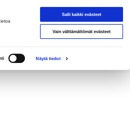
Salli kaikki evästeet
Tapahtumakalenteri
Hae sivustolta
ietoa
Vain välttämättömät evästeet
Työ ja
Kaupunki ja
rittäminen
hallinto
ti
Näytä tiedot