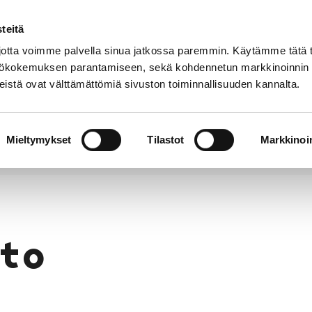
teitä
Puhelinluettelo
Anna palautetta
tta voimme palvella sinua jatkossa paremmin. Käytämme tätä t
yttökokemuksen parantamiseen, sekä kohdennetun markkinoinnin
istä ovat välttämättömiä sivuston toiminnallisuuden kannalta.
s ja
Vapaa-
Hyvinvointi
tus
aika
y
Mieltymykset
Tilastot
Markkinoin
to