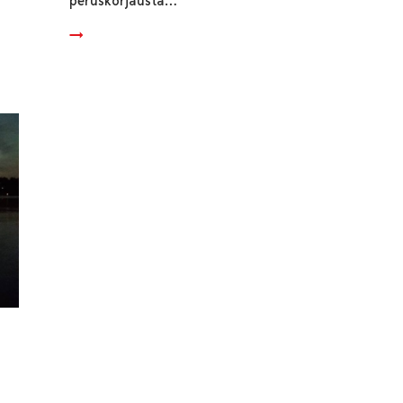
peruskorjausta…