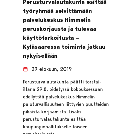
Perusturvalautakunta esittää
työryhmää selvittämään
palvelukeskus Himmelin
peruskorjausta ja tulevaa
käyttötarkoitusta –
Kyläsaaressa toiminta jatkuu
nykyisellään
29 elokuun, 2019
Perusturvalautakunta päätti torstai-
iltana 29.8. pidetyssä kokouksessaan
edellyttää palvelukeskus Himmelin
paloturvallisuuteen liittyvien puutteiden
pikaista korjaamista. Lisäksi
perusturvalautakunta esittää
kaupunginhallitukselle toiveen