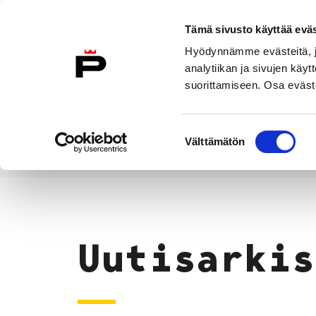
Siirry sisältöön
Tämä sivusto käyttää eväs
Suomeksi
Hyödynnämme evästeitä, jo
Etusivulle
analytiikan ja sivujen kä
suorittamiseen. Osa eväste
Asuminen ja
Kasvatu
ympäristö
koulu
Suostumuksen
Välttämätön
valinta
Uutiset
Etusivu
Uutisarkis