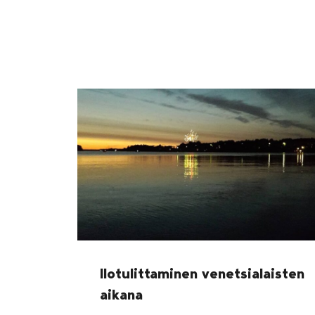
Ilotulittaminen venetsialaisten
aikana