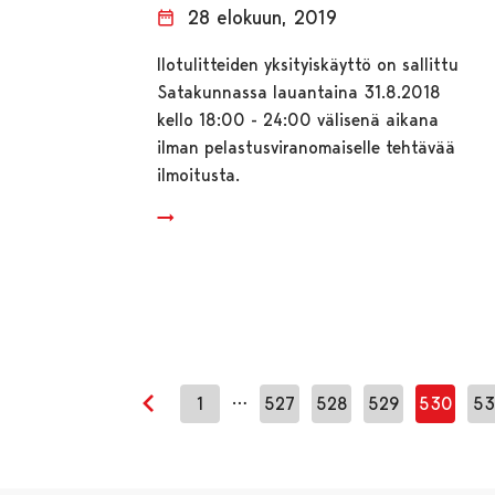
28 elokuun, 2019
Ilotulitteiden yksityiskäyttö on sallittu
Satakunnassa lauantaina 31.8.2018
kello 18:00 - 24:00 välisenä aikana
ilman pelastusviranomaiselle tehtävää
ilmoitusta.
…
1
527
528
529
530
53
Edellinen sivu