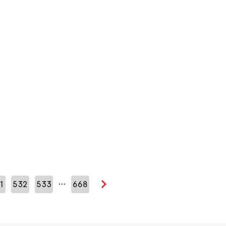
…
1
532
533
668
Seuraava sivu