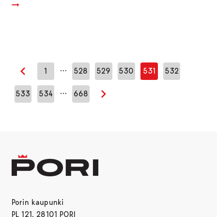
…
1
528
529
530
531
532
Edellinen sivu
…
533
534
668
Seuraava sivu
Porin kaupunki
PL 121, 28101 PORI