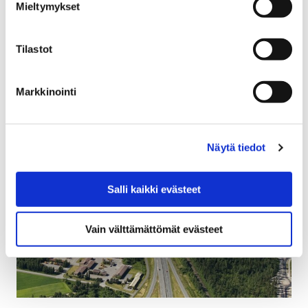
Mieltymykset
Perusturvan toimialalle luodaan tuottavuusohjelma
Porissa. Päähuomio on tuottavuuspotentiaalin
Tilastot
määrittelyssä. Tarkoitus on löytää, käynnistää ja
vauhdittaa toimenpiteitä ja uudistuksia.
Markkinointi
Näytä tiedot
Salli kaikki evästeet
Vain välttämättömät evästeet