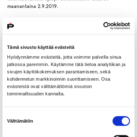
maanantaina 2.9.2019.
Tämä sivusto käyttää evästeitä
Hyödynnämme evästeitä, jotta voimme palvella sinua
jatkossa paremmin. Käytämme tätä tietoa analytiikan ja
sivujen käyttökokemuksen parantamiseen, sekä
kohdennetun markkinoinnin suorittamiseen. Osa
evästeistä ovat välttämättömiä sivuston
toiminnallisuuden kannalta.
Suostumuksen
Porin perusturvalle tuottavuusohjelma
Välttämätön
valinta
26 elokuun, 2019