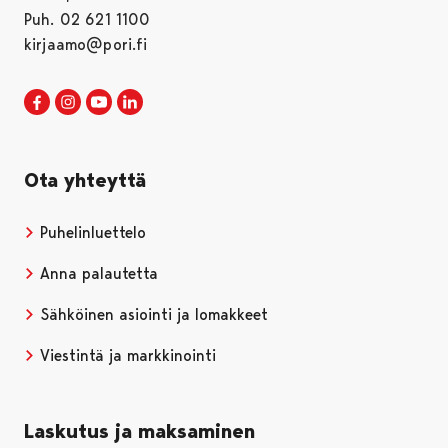
Puh. 02 621 1100
kirjaamo@pori.fi
Porin kaupunki Facebookissa
Avautuu uudessa välilehdessä
Porin kaupunki Instagramissa
Avautuu uudessa välilehdessä
Porin kaupunki Youtubessa
Avautuu uudessa välilehdessä
Porin kaupunki LinkedInissa
Avautuu uudessa välilehdessä
Ota yhteyttä
Puhelinluettelo
Anna palautetta
Sähköinen asiointi ja lomakkeet
Viestintä ja markkinointi
Laskutus ja maksaminen