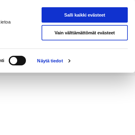
Salli kaikki evästeet
Tapahtumakalenteri
Hae sivustolta
ietoa
Vain välttämättömät evästeet
Työ ja
Kaupunki ja
rittäminen
hallinto
ti
Näytä tiedot