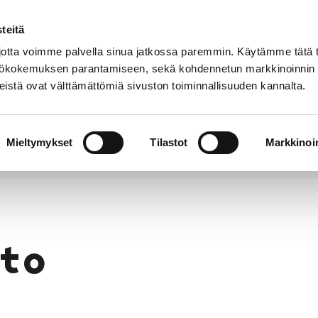
teitä
Puhelinluettelo
Anna palautetta
tta voimme palvella sinua jatkossa paremmin. Käytämme tätä t
yttökokemuksen parantamiseen, sekä kohdennetun markkinoinnin
istä ovat välttämättömiä sivuston toiminnallisuuden kannalta.
s ja
Vapaa-
Hyvinvointi
tus
aika
y
Mieltymykset
Tilastot
Markkinoin
to