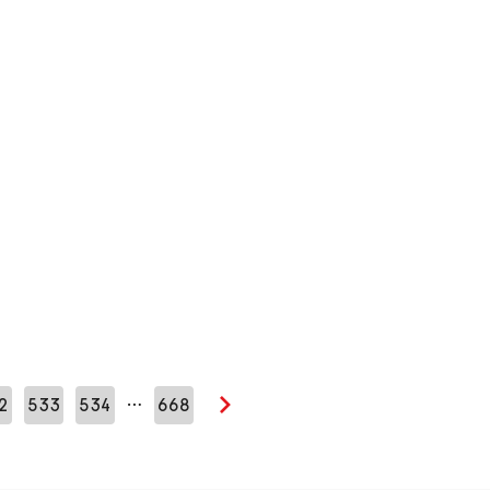
…
2
533
534
668
Seuraava sivu