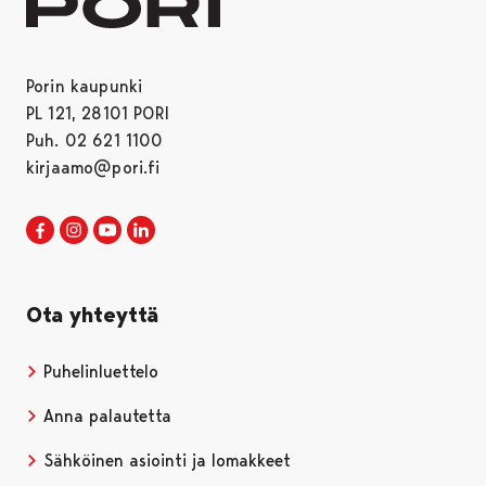
Porin kaupunki
PL 121, 28101 PORI
Puh. 02 621 1100
kirjaamo@pori.fi
Porin kaupunki Facebookissa
Avautuu uudessa välilehdessä
Porin kaupunki Instagramissa
Avautuu uudessa välilehdessä
Porin kaupunki Youtubessa
Avautuu uudessa välilehdessä
Porin kaupunki LinkedInissa
Avautuu uudessa välilehdessä
Ota yhteyttä
Puhelinluettelo
Anna palautetta
Sähköinen asiointi ja lomakkeet