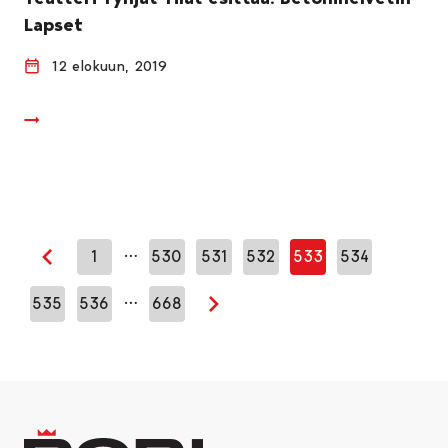
Lapset
12 elokuun, 2019
…
1
530
531
532
533
534
Edellinen sivu
…
535
536
668
Seuraava sivu