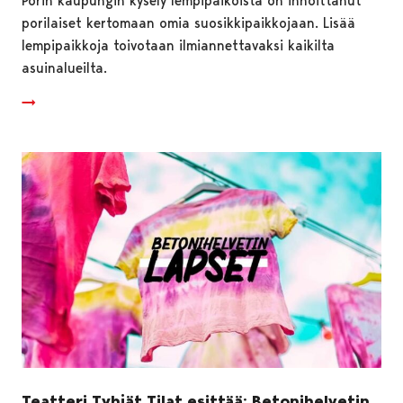
Porin kaupungin kysely lempipaikoista on innoittanut
porilaiset kertomaan omia suosikkipaikkojaan. Lisää
lempipaikkoja toivotaan ilmiannettavaksi kaikilta
asuinalueilta.
Teatteri Tyhjät Tilat esittää: Betonihelvetin