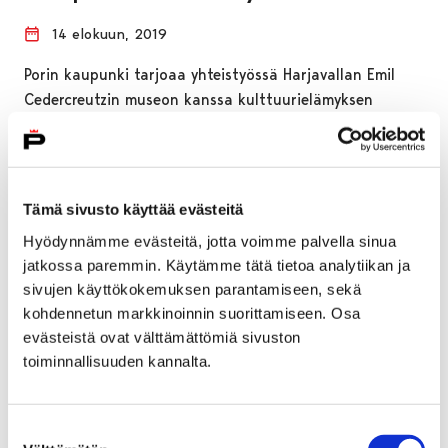
14 elokuun, 2019
Porin kaupunki tarjoaa yhteistyössä Harjavallan Emil
Cedercreutzin museon kanssa kulttuurielämyksen
japanilaiseen teatteritaiteeseen. Kaikille avoin ja
maksuton teatterinäytös nähdään Porin
Promenadisalissa…
Tämä sivusto käyttää evästeitä
Hyödynnämme evästeitä, jotta voimme palvella sinua
jatkossa paremmin. Käytämme tätä tietoa analytiikan ja
sivujen käyttökokemuksen parantamiseen, sekä
kohdennetun markkinoinnin suorittamiseen. Osa
evästeistä ovat välttämättömiä sivuston
toiminnallisuuden kannalta.
Suostumuksen