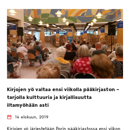
Kirjojen yö valtaa ensi viikolla pääkirjaston –
tarjolla kulttuuria ja kirjallisuutta
iltamyöhään asti
14 elokuun, 2019
Kirjojen yö järjestetään Porin pääkirjastossa ensi viikon