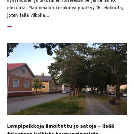
kynttilöiden ja ulkotulien loisteessa perjantaina 16.
elokuuta. Maauimalan kesäkausi päättyy 18. elokuuta,
joten tällä viikolla…
Lempipaikkoja ilmoitettu jo satoja – lisää
toivotaan kaikista kaupunginosista