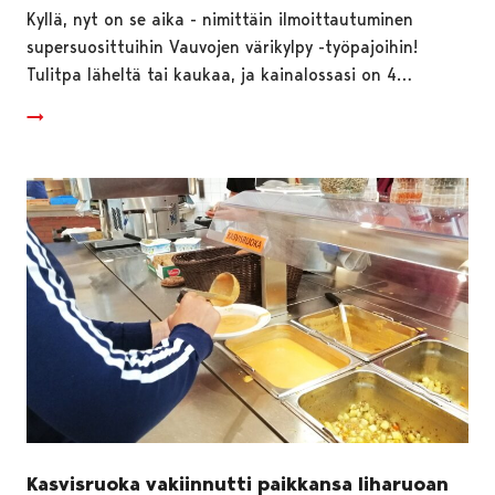
Kyllä, nyt on se aika - nimittäin ilmoittautuminen
supersuosittuihin Vauvojen värikylpy -työpajoihin!
Tulitpa läheltä tai kaukaa, ja kainalossasi on 4…
Kasvisruoka vakiinnutti paikkansa liharuoan