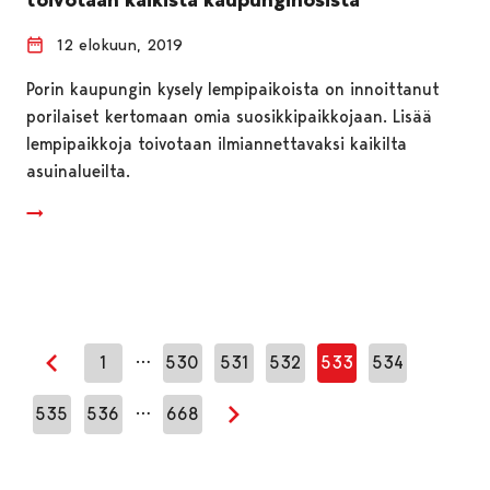
12 elokuun, 2019
Porin kaupungin kysely lempipaikoista on innoittanut
porilaiset kertomaan omia suosikkipaikkojaan. Lisää
lempipaikkoja toivotaan ilmiannettavaksi kaikilta
asuinalueilta.
…
1
530
531
532
533
534
Edellinen sivu
…
535
536
668
Seuraava sivu