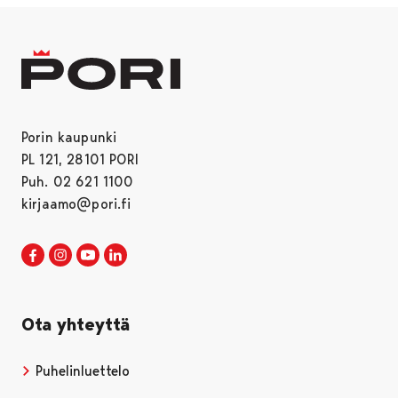
Porin kaupunki
PL 121, 28101 PORI
Puh. 02 621 1100
kirjaamo@pori.fi
Porin kaupunki Facebookissa
Avautuu uudessa välilehdessä
Porin kaupunki Instagramissa
Avautuu uudessa välilehdessä
Porin kaupunki Youtubessa
Avautuu uudessa välilehdessä
Porin kaupunki LinkedInissa
Avautuu uudessa välilehdessä
Ota yhteyttä
Puhelinluettelo