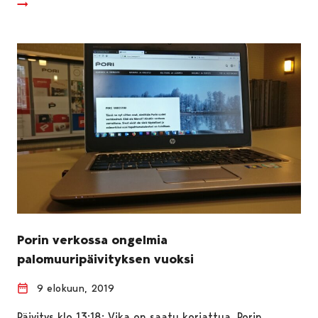
Porin verkossa ongelmia
palomuuripäivityksen vuoksi
9 elokuun, 2019
Päivitys klo 13:18: Vika on saatu korjattua. Porin