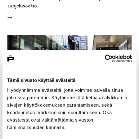
suojelusäätiö.
Tämä sivusto käyttää evästeitä
Hyödynnämme evästeitä, jotta voimme palvella sinua
jatkossa paremmin. Käytämme tätä tietoa analytiikan ja
sivujen käyttökokemuksen parantamiseen, sekä
kohdennetun markkinoinnin suorittamiseen. Osa
evästeistä ovat välttämättömiä sivuston
Kauppatorilla suoritetaan ensi viikolla
toiminnallisuuden kannalta.
pysäkkitöitä – laiturijärjestelyihin väliaikaisia
muutoksia