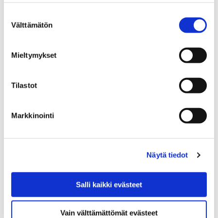
Suostumuksen
9 elokuun, 2019
Välttämätön
valinta
Kauppatorin bussilaitureille asennetaan uusia
digikatoksia vanhojen pysäkkikatosten tilalle. Purku- ja
Mieltymykset
asennustyöt aloitetaan maanantaina 12. elokuuta
Kauppatorin Antinkadun puoleisella
Tilastot
bussipysäkkialueella.
Markkinointi
Näytä tiedot
Salli kaikki evästeet
Vain välttämättömät evästeet