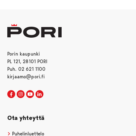
Porin kaupunki
PL 121, 28101 PORI
Puh. 02 621 1100
kirjaamo@pori.fi
Porin kaupunki Facebookissa
Avautuu uudessa välilehdessä
Porin kaupunki Instagramissa
Avautuu uudessa välilehdessä
Porin kaupunki Youtubessa
Avautuu uudessa välilehdessä
Porin kaupunki LinkedInissa
Avautuu uudessa välilehdessä
Ota yhteyttä
Puhelinluettelo