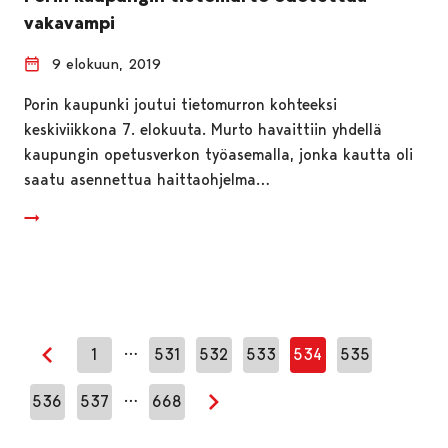
vakavampi
9 elokuun, 2019
Porin kaupunki joutui tietomurron kohteeksi
keskiviikkona 7. elokuuta. Murto havaittiin yhdellä
kaupungin opetusverkon työasemalla, jonka kautta oli
saatu asennettua haittaohjelma…
…
1
531
532
533
534
535
Edellinen sivu
…
536
537
668
Seuraava sivu