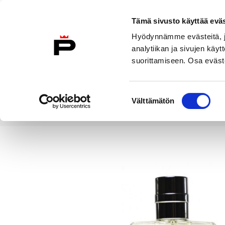
Siirry sisältöön
Tämä sivusto käyttää eväs
Suomeksi
Hyödynnämme evästeitä, jo
Etusivulle
analytiikan ja sivujen kä
suorittamiseen. Osa eväste
Asuminen ja
Kasvatu
ympäristö
koulu
Suostumuksen
Välttämätön
valinta
Uutiset
Eau de Pori <3 Porispe
Etusivu