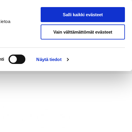
Salli kaikki evästeet
Tapahtumakalenteri
Hae sivustolta
ietoa
Vain välttämättömät evästeet
Työ ja
Kaupunki ja
rittäminen
hallinto
ti
Näytä tiedot