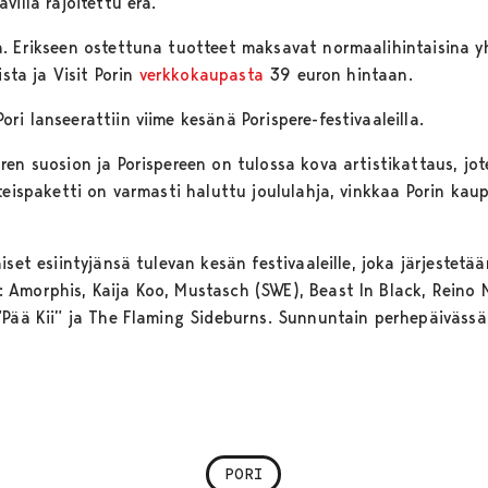
villa rajoitettu erä.
a. Erikseen ostettuna tuotteet maksavat normaalihintaisina 
ista ja Visit Porin
verkkokaupasta
39 euron hintaan.
i lanseerattiin viime kesänä Porispere-festivaaleilla.
en suosion ja Porispereen on tulossa kova artistikattaus, jot
teispaketti on varmasti haluttu joululahja, vinkkaa Porin kaup
iset esiintyjänsä tulevan kesän festivaaleille, joka järjeste
Amorphis, Kaija Koo, Mustasch (SWE), Beast In Black, Reino N
”Pää Kii” ja The Flaming Sideburns. Sunnuntain perhepäivässä
PORI