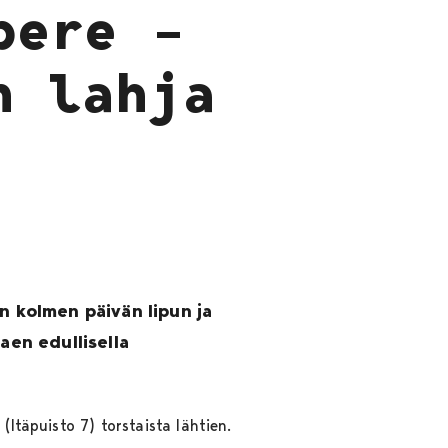
pere –
n lahja
n kolmen päivän lipun ja
aen edullisella
(Itäpuisto 7) torstaista lähtien.