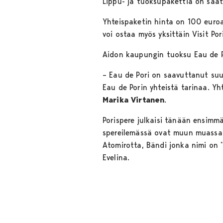
Lippu- ja tuoksupakettia on saata
Yhteispaketin hinta on 100 euro
voi ostaa myös yksittäin Visit Por
Aidon kaupungin tuoksu Eau de Por
– Eau de Pori on saavuttanut suur
Eau de Porin yhteistä tarinaa. Yh
Marika Virtanen
.
Porispere julkaisi tänään ensimmä
spereilemässä ovat muun muassa: 
Atomirotta, Bändi jonka nimi on 
Evelina.