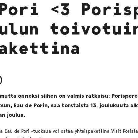
Pori <3 Poris
ulun toivotui
akettina
mutta onneksi siihen on valmis ratkaisu: Porispere
un, Eau de Porin, saa torstaista 13. joulukuuta alk
an joulua.
a Eau de Pori -tuoksua voi ostaa yhteispakettina Visit Porista 