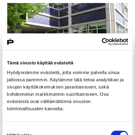
Tämä sivusto käyttää evästeitä
Hyödynnämme evästeitä, jotta voimme palvella sinua
jatkossa paremmin. Käytämme tätä tietoa analytiikan ja
Kouluta itseäsi kesäyliopistossa –
sivujen käyttökokemuksen parantamiseen, sekä
ilmoittautuminen syksyn koulutuksiin on
kohdennetun markkinoinnin suorittamiseen. Osa
evästeistä ovat välttämättömiä sivuston
avattu
toiminnallisuuden kannalta.
12 elokuun, 2019
Porin kesäyliopiston uusi toimintakausi pyörähtää pian
Suostumuksen
käyntiin. Koulutuksiin voi nyt tutustua ja ilmoittautua