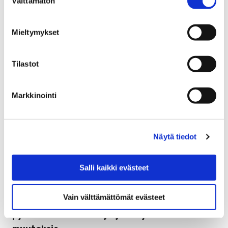
Välttämätön
valinta
kesäyliopiston verkkosivuilla.
Mieltymykset
Tilastot
Markkinointi
Näytä tiedot
Salli kaikki evästeet
Vain välttämättömät evästeet
Kauppatorilla suoritetaan ensi viikolla
pysäkkitöitä – laiturijärjestelyihin väliaikaisia