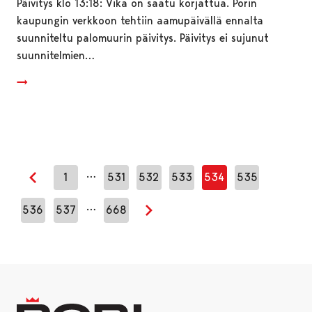
Päivitys klo 13:18: Vika on saatu korjattua. Porin
kaupungin verkkoon tehtiin aamupäivällä ennalta
suunniteltu palomuurin päivitys. Päivitys ei sujunut
suunnitelmien…
…
1
531
532
533
534
535
Edellinen sivu
…
536
537
668
Seuraava sivu