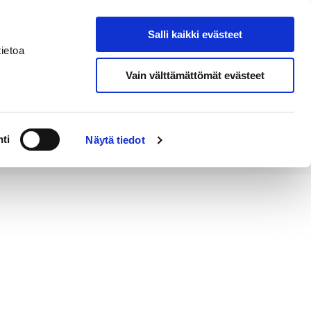
Salli kaikki evästeet
Tapahtumakalenteri
Hae sivustolta
ietoa
Vain välttämättömät evästeet
Työ ja
Kaupunki ja
rittäminen
hallinto
ti
Näytä tiedot
atakunnan Urheilugaalassa