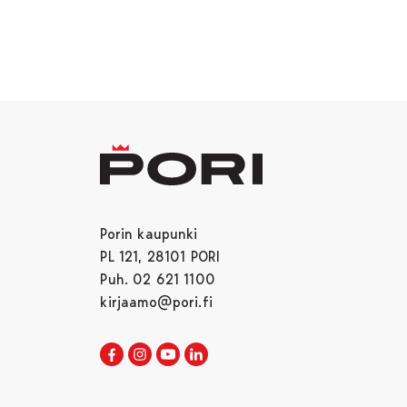
Porin kaupunki
PL 121, 28101 PORI
Puh. 02 621 1100
kirjaamo@pori.fi
Porin kaupunki Facebookissa
Avautuu uudessa välilehdessä
Porin kaupunki Instagramissa
Avautuu uudessa välilehdessä
Porin kaupunki Youtubessa
Avautuu uudessa välilehdessä
Porin kaupunki LinkedInissa
Avautuu uudessa välilehdessä