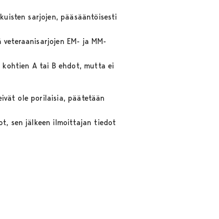
kuisten sarjojen, pääsääntöisesti
ä veteraanisarjojen EM- ja MM-
ä kohtien A tai B ehdot, mutta ei
eivät ole porilaisia, päätetään
t, sen jälkeen ilmoittajan tiedot