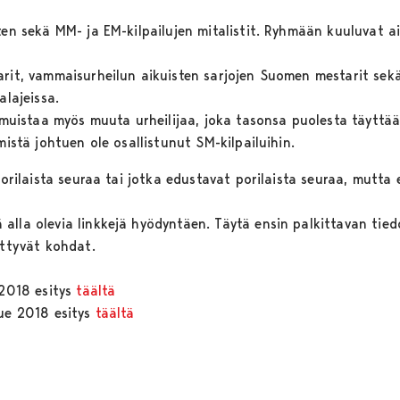
ten sekä MM- ja EM-kilpailujen mitalistit. Ryhmään kuuluvat ai
arit, vammaisurheilun aikuisten sarjojen Suomen mestarit sek
alajeissa.
i muistaa myös muuta urheilijaa, joka tasonsa puolesta täyttä
mistä johtuen ole osallistunut SM-kilpailuihin.
porilaista seuraa tai jotka edustavat porilaista seuraa, mutta 
lla olevia linkkejä hyödyntäen. Täytä ensin palkittavan tiedo
ittyvät kohdat.
 2018 esitys
täältä
kue 2018 esitys
täältä