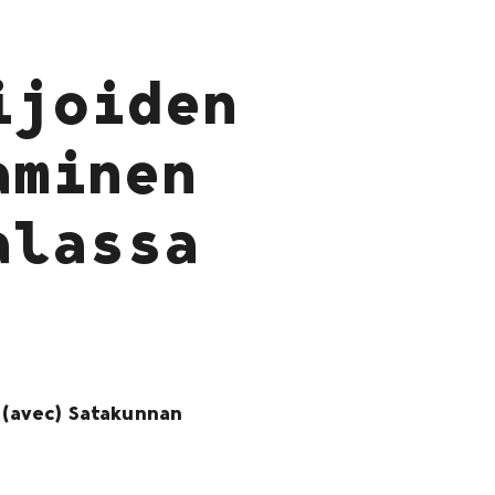
ijoiden
aminen
alassa
t (avec) Satakunnan