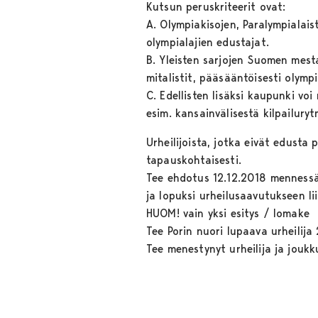
Kutsun peruskriteerit ovat:
A. Olympiakisojen, Paralympialais
olympialajien edustajat.
B. Yleisten sarjojen Suomen mest
mitalistit, pääsääntöisesti olympi
C. Edellisten lisäksi kaupunki vo
esim. kansainvälisestä kilpailuryt
Urheilijoista, jotka eivät edusta 
tapauskohtaisesti.
Tee ehdotus 12.12.2018 mennessä a
ja lopuksi urheilusaavutukseen li
HUOM! vain yksi esitys / lomake
Tee Porin nuori lupaava urheilija
Tee menestynyt urheilija ja jouk