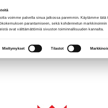
teitä
Puhelinluettelo
Anna palautetta
tta voimme palvella sinua jatkossa paremmin. Käytämme tätä t
yttökokemuksen parantamiseen, sekä kohdennetun markkinoinnin
istä ovat välttämättömiä sivuston toiminnallisuuden kannalta.
s ja
Vapaa-
Hyvinvointi
tus
aika
y
Mieltymykset
Tilastot
Markkinoin
styneiden urheilijoiden ja joukkueiden muistaminen S