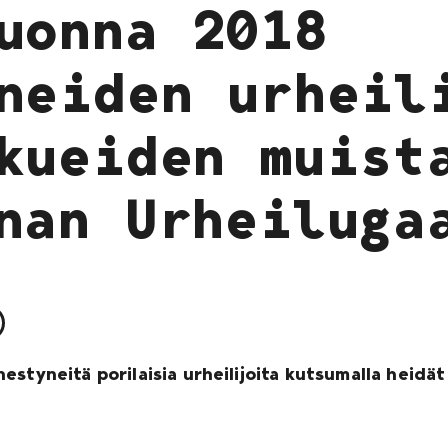
uonna 2018
neiden urheil
kueiden muist
nan Urheiluga
estyneitä porilaisia urheilijoita kutsumalla heidä