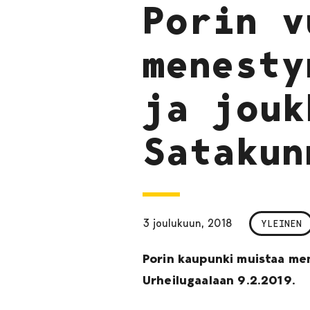
Porin v
menesty
ja jouk
Satakun
3 joulukuun, 2018
YLEINEN
Porin kaupunki muistaa men
Urheilugaalaan 9.2.2019.