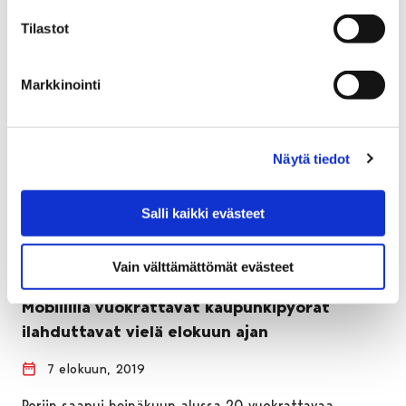
Tilastot
Markkinointi
Näytä tiedot
Salli kaikki evästeet
Vain välttämättömät evästeet
Mobiililla vuokrattavat kaupunkipyörät
ilahduttavat vielä elokuun ajan
7 elokuun, 2019
Poriin saapui heinäkuun alussa 20 vuokrattavaa