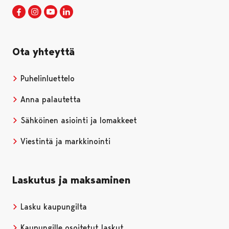
Porin kaupunki Facebookissa
Avautuu uudessa välilehdessä
Porin kaupunki Instagramissa
Avautuu uudessa välilehdessä
Porin kaupunki Youtubessa
Avautuu uudessa välilehdessä
Porin kaupunki LinkedInissa
Avautuu uudessa välilehdessä
Ota yhteyttä
Puhelinluettelo
Anna palautetta
Sähköinen asiointi ja lomakkeet
Viestintä ja markkinointi
Laskutus ja maksaminen
Lasku kaupungilta
Kaupungille osoitetut laskut