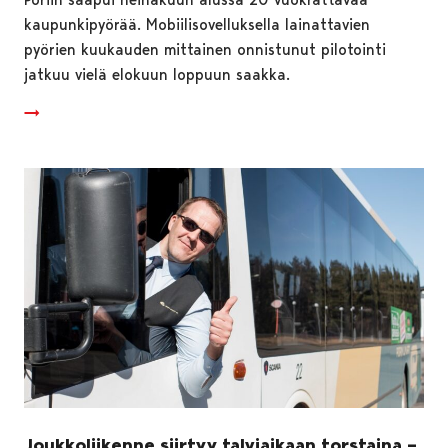
kaupunkipyörää. Mobiilisovelluksella lainattavien
pyörien kuukauden mittainen onnistunut pilotointi
jatkuu vielä elokuun loppuun saakka.
Joukkoliikenne siirtyy talviaikaan torstaina –