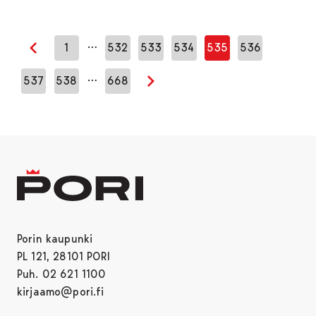
…
1
532
533
534
535
536
Edellinen sivu
…
537
538
668
Seuraava sivu
Porin kaupunki
PL 121, 28101 PORI
Puh. 02 621 1100
kirjaamo@pori.fi