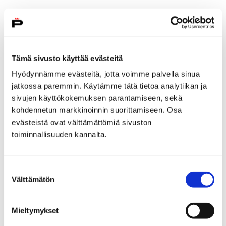
Tämä sivusto käyttää evästeitä
Hyödynnämme evästeitä, jotta voimme palvella sinua
jatkossa paremmin. Käytämme tätä tietoa analytiikan ja
sivujen käyttökokemuksen parantamiseen, sekä
kohdennetun markkinoinnin suorittamiseen. Osa
evästeistä ovat välttämättömiä sivuston
toiminnallisuuden kannalta.
Melo Kokemäenjoessa kuutamolla
Suostumuksen
8 elokuun, 2019
Välttämätön
valinta
Varaa paikkasi melontaretkelle, joka vie osallistujat
perjantaina 16. elokuuta öiselle joelle.
Mieltymykset