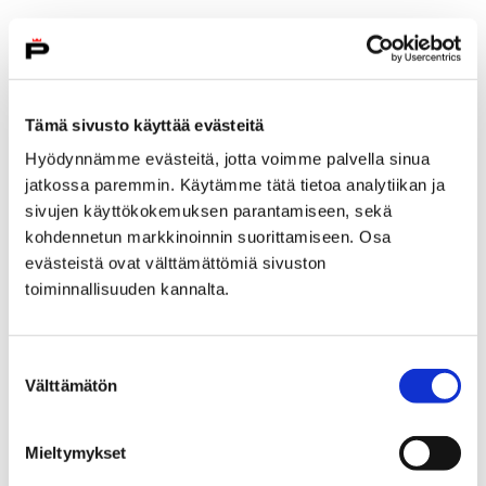
Tämä sivusto käyttää evästeitä
Hyödynnämme evästeitä, jotta voimme palvella sinua
jatkossa paremmin. Käytämme tätä tietoa analytiikan ja
sivujen käyttökokemuksen parantamiseen, sekä
kohdennetun markkinoinnin suorittamiseen. Osa
evästeistä ovat välttämättömiä sivuston
toiminnallisuuden kannalta.
Melo Kokemäenjoessa kuutamolla
Suostumuksen
8 elokuun, 2019
Välttämätön
valinta
Varaa paikkasi melontaretkelle, joka vie osallistujat
perjantaina 16. elokuuta öiselle joelle.
Mieltymykset