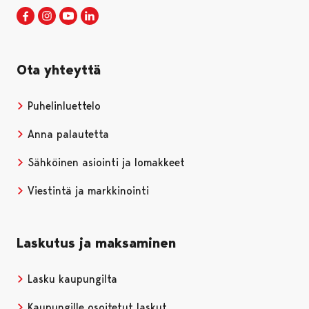
Porin kaupunki Facebookissa
Avautuu uudessa välilehdessä
Porin kaupunki Instagramissa
Avautuu uudessa välilehdessä
Porin kaupunki Youtubessa
Avautuu uudessa välilehdessä
Porin kaupunki LinkedInissa
Avautuu uudessa välilehdessä
Ota yhteyttä
Puhelinluettelo
Anna palautetta
Sähköinen asiointi ja lomakkeet
Viestintä ja markkinointi
Laskutus ja maksaminen
Lasku kaupungilta
Kaupungille osoitetut laskut