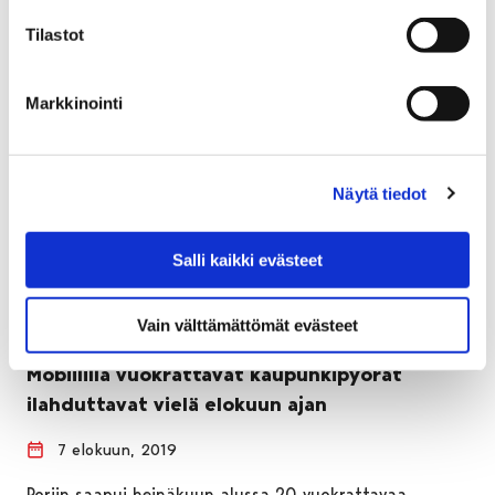
Tilastot
Markkinointi
Näytä tiedot
Salli kaikki evästeet
Vain välttämättömät evästeet
Mobiililla vuokrattavat kaupunkipyörät
ilahduttavat vielä elokuun ajan
7 elokuun, 2019
Poriin saapui heinäkuun alussa 20 vuokrattavaa