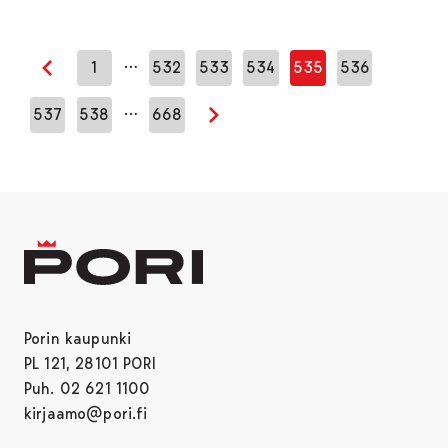
…
1
532
533
534
535
536
Edellinen sivu
…
537
538
668
Seuraava sivu
Porin kaupunki
PL 121, 28101 PORI
Puh. 02 621 1100
kirjaamo@pori.fi