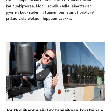
kaupunkipyörää. Mobiilisovelluksella lainattavien
pyörien kuukauden mittainen onnistunut pilotointi
jatkuu vielä elokuun loppuun saakka.
Joukkoliikenne siirtyy talviaikaan torstaina –