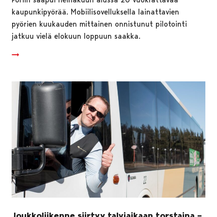
kaupunkipyörää. Mobiilisovelluksella lainattavien
pyörien kuukauden mittainen onnistunut pilotointi
jatkuu vielä elokuun loppuun saakka.
Joukkoliikenne siirtyy talviaikaan torstaina –