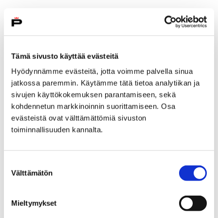
Tämä sivusto käyttää evästeitä
Hyödynnämme evästeitä, jotta voimme palvella sinua
jatkossa paremmin. Käytämme tätä tietoa analytiikan ja
sivujen käyttökokemuksen parantamiseen, sekä
kohdennetun markkinoinnin suorittamiseen. Osa
evästeistä ovat välttämättömiä sivuston
toiminnallisuuden kannalta.
Melo Kokemäenjoessa kuutamolla
Suostumuksen
8 elokuun, 2019
Välttämätön
valinta
Varaa paikkasi melontaretkelle, joka vie osallistujat
perjantaina 16. elokuuta öiselle joelle.
Mieltymykset