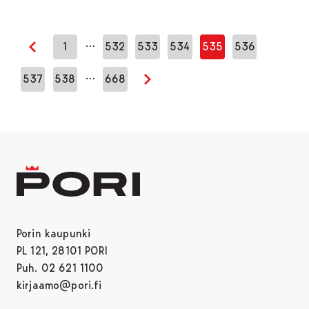
…
1
532
533
534
535
536
Edellinen sivu
…
537
538
668
Seuraava sivu
Porin kaupunki
PL 121, 28101 PORI
Puh. 02 621 1100
kirjaamo@pori.fi