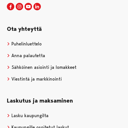
Porin kaupunki Facebookissa
Avautuu uudessa välilehdessä
Porin kaupunki Instagramissa
Avautuu uudessa välilehdessä
Porin kaupunki Youtubessa
Avautuu uudessa välilehdessä
Porin kaupunki LinkedInissa
Avautuu uudessa välilehdessä
Ota yhteyttä
Puhelinluettelo
Anna palautetta
Sähköinen asiointi ja lomakkeet
Viestintä ja markkinointi
Laskutus ja maksaminen
Lasku kaupungilta
Kaupungille osoitetut laskut