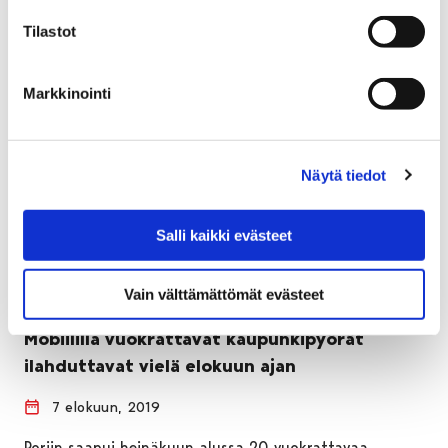
Tilastot
Markkinointi
Näytä tiedot
Salli kaikki evästeet
Vain välttämättömät evästeet
Mobiililla vuokrattavat kaupunkipyörät
ilahduttavat vielä elokuun ajan
7 elokuun, 2019
Poriin saapui heinäkuun alussa 20 vuokrattavaa