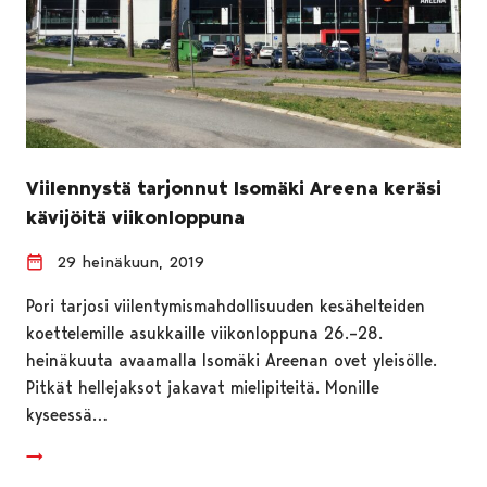
Viilennystä tarjonnut Isomäki Areena keräsi
kävijöitä viikonloppuna
29 heinäkuun, 2019
Pori tarjosi viilentymismahdollisuuden kesähelteiden
koettelemille asukkaille viikonloppuna 26.–28.
heinäkuuta avaamalla Isomäki Areenan ovet yleisölle.
Pitkät hellejaksot jakavat mielipiteitä. Monille
kyseessä…