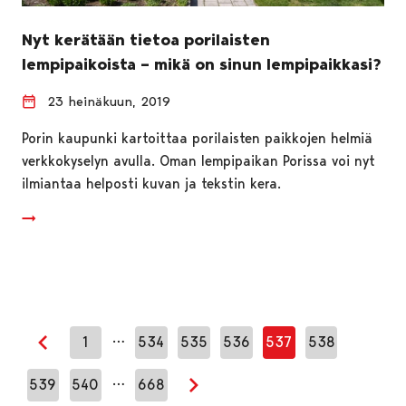
Nyt kerätään tietoa porilaisten
lempipaikoista – mikä on sinun lempipaikkasi?
23 heinäkuun, 2019
Porin kaupunki kartoittaa porilaisten paikkojen helmiä
verkkokyselyn avulla. Oman lempipaikan Porissa voi nyt
ilmiantaa helposti kuvan ja tekstin kera.
…
1
534
535
536
537
538
Edellinen sivu
…
539
540
668
Seuraava sivu