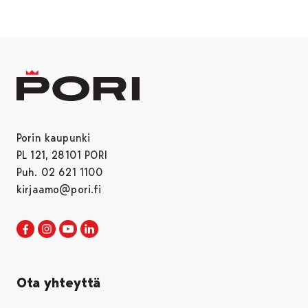
Porin kaupunki
PL 121, 28101 PORI
Puh. 02 621 1100
kirjaamo@pori.fi
Porin kaupunki Facebookissa
Avautuu uudessa välilehdessä
Porin kaupunki Instagramissa
Avautuu uudessa välilehdessä
Porin kaupunki Youtubessa
Avautuu uudessa välilehdessä
Porin kaupunki LinkedInissa
Avautuu uudessa välilehdessä
Ota yhteyttä